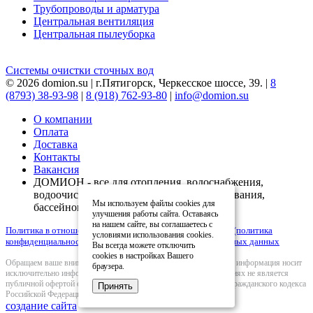
Трубопроводы и арматура
Центральная вентиляция
Центральная пылеуборка
Системы очистки сточных вод
© 2026 domion.su | г.Пятигорск, Черкесское шоссе, 39. |
8
(8793) 38-93-98
|
8 (918) 762-93-80
|
info@domion.su
О компании
Оплата
Доставка
Контакты
Вакансия
ДОМИОН - все для отопления, водоснабжения,
водоочистки, вентиляции, кондиционирования,
Мы используем файлы cookies для
бассейнов
улучшения работы сайта. Оставаясь
на нашем сайте, вы соглашаетесь с
Политика в отношении обработки персональных данных (политика
условиями использования cookies.
конфиденциальности)
|
Согласие на обработку персональных данных
Вы всегда можете отключить
cookies в настройках Вашего
Обращаем ваше внимание на то, что вся представленная на сайте информация носит
браузера.
исключительно информационный характер и ни при каких условиях не является
публичной офертой определяемой положениями Статьи 437(2) Гражданского кодекса
Принять
Российской Федерации.
создание сайта