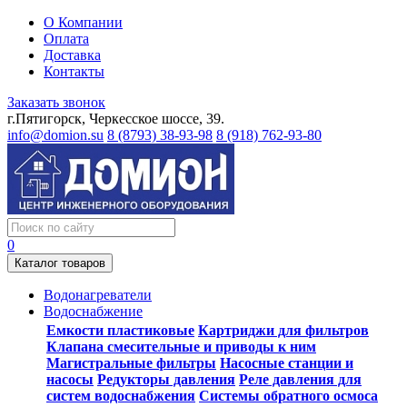
О Компании
Оплата
Доставка
Контакты
Заказать звонок
г.Пятигорск, Черкесское шоссе, 39.
info@domion.su
8 (8793) 38-93-98
8 (918) 762-93-80
0
Каталог товаров
Водонагреватели
Водоснабжение
Емкости пластиковые
Картриджи для фильтров
Клапана смесительные и приводы к ним
Магистральные фильтры
Насосные станции и
насосы
Редукторы давления
Реле давления для
систем водоснабжения
Системы обратного осмоса