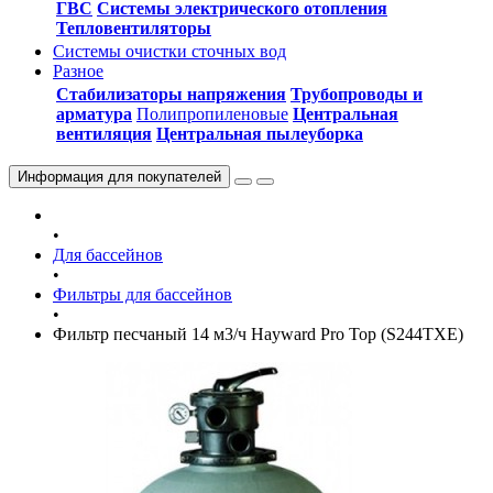
ГВС
Системы электрического отопления
Тепловентиляторы
Системы очистки сточных вод
Разное
Стабилизаторы напряжения
Трубопроводы и
арматура
Полипропиленовые
Центральная
вентиляция
Центральная пылеуборка
Информация
для покупателей
•
Для бассейнов
•
Фильтры для бассейнов
•
Фильтр песчаный 14 м3/ч Hayward Pro Top (S244TXE)