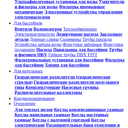
Ультрафиолетовые установки для воды
Умягчители
и фильтры для воды
Фильтры промывные
механические
Электронные устройства управления
электронасосами
Для бассейнов
Вентили
Водоподогрев
Теплообменники
Электронагреватели
Дозирующие насосы
Закладные
детали
Донные сливы
Скиммеры
Трубы прохода
Устройства забора воды
Форсунки заборные
Форсунки
подающие
Насосы
Павильоны для бассейнов
Трубы
и фитинги ПВХ
Гибкие трубы ПВХ FITT
Фильтровальные установки для бассейнов
Фильтры
для бассейнов
Химия для бассейнов
Для котельных
Гидравлические разделители (гидравлические
стрелки)
Гидравлические разделители модульного
типа
Комплектующие
Насосные группы
Распределительные коллекторы
Кондиционирование
Отопление
Для теплых полов
Котлы конденсационные газовые
Котлы напольные газовые
Котлы настенные
газовые
Котлы с надувной горелкой
Котлы
электрические
Расширительные баки отопления и