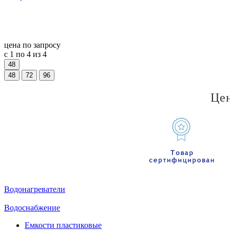
цена по запросу
с 1 по 4 из 4
48
48
72
96
Це
Водонагреватели
Водоснабжение
Емкости пластиковые