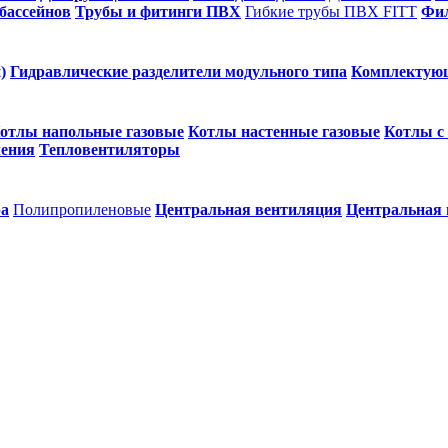
бассейнов
Трубы и фитинги ПВХ
Гибкие трубы ПВХ FITT
Фил
)
Гидравлические разделители модульного типа
Комплектую
отлы напольные газовые
Котлы настенные газовые
Котлы с
ления
Тепловентиляторы
ра
Полипропиленовые
Центральная вентиляция
Центральная