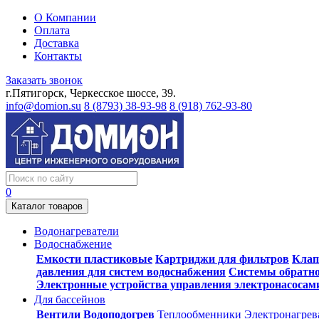
О Компании
Оплата
Доставка
Контакты
Заказать звонок
г.Пятигорск, Черкесское шоссе, 39.
info@domion.su
8 (8793) 38-93-98
8 (918) 762-93-80
0
Каталог товаров
Водонагреватели
Водоснабжение
Емкости пластиковые
Картриджи для фильтров
Клап
давления для систем водоснабжения
Системы обратно
Электронные устройства управления электронасосам
Для бассейнов
Вентили
Водоподогрев
Теплообменники
Электронагрев