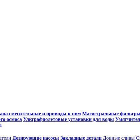
ана смесительные и приводы к ним
Магистральные фильтр
го осмоса
Ультрафиолетовые установки для воды
Умягчител
и
атели
Дозирующие насосы
Закладные детали
Донные сливы
С