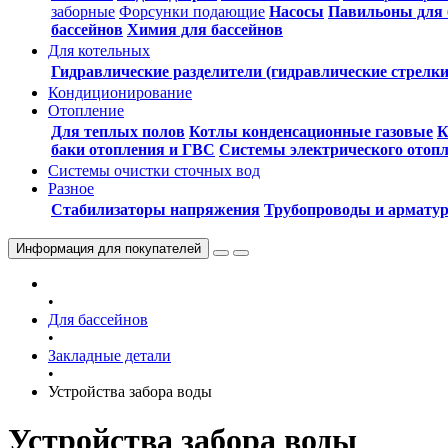
заборные
Форсунки подающие
Насосы
Павильоны для 
бассейнов
Химия для бассейнов
Для котельных
Гидравлические разделители (гидравлические стрелки
Кондиционирование
Отопление
Для теплых полов
Котлы конденсационные газовые
К
баки отопления и ГВС
Системы электрического отоп
Системы очистки сточных вод
Разное
Стабилизаторы напряжения
Трубопроводы и армату
Информация
для покупателей
•
Для бассейнов
•
Закладные детали
•
Устройства забора воды
Устройства забора воды