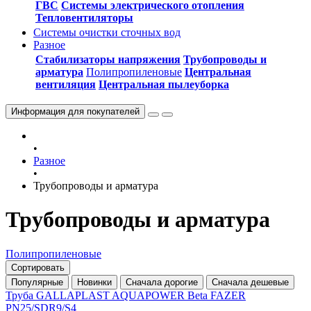
ГВС
Системы электрического отопления
Тепловентиляторы
Системы очистки сточных вод
Разное
Стабилизаторы напряжения
Трубопроводы и
арматура
Полипропиленовые
Центральная
вентиляция
Центральная пылеуборка
Информация
для покупателей
•
Разное
•
Трубопроводы и арматура
Трубопроводы и арматура
Полипропиленовые
Сортировать
Популярные
Новинки
Сначала дорогие
Сначала дешевые
Труба GALLAPLAST AQUAPOWER Beta FAZER
PN25/SDR9/S4