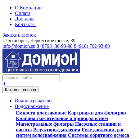
О Компании
Оплата
Доставка
Контакты
Заказать звонок
г.Пятигорск, Черкесское шоссе, 39.
info@domion.su
8 (8793) 38-93-98
8 (918) 762-93-80
0
Каталог товаров
Водонагреватели
Водоснабжение
Емкости пластиковые
Картриджи для фильтров
Клапана смесительные и приводы к ним
Магистральные фильтры
Насосные станции и
насосы
Редукторы давления
Реле давления для
систем водоснабжения
Системы обратного осмоса