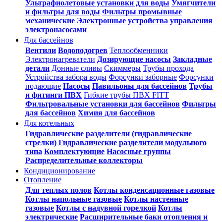
Ультрафиолетовые установки для воды
Умягчители
и фильтры для воды
Фильтры промывные
механические
Электронные устройства управления
электронасосами
Для бассейнов
Вентили
Водоподогрев
Теплообменники
Электронагреватели
Дозирующие насосы
Закладные
детали
Донные сливы
Скиммеры
Трубы прохода
Устройства забора воды
Форсунки заборные
Форсунки
подающие
Насосы
Павильоны для бассейнов
Трубы
и фитинги ПВХ
Гибкие трубы ПВХ FITT
Фильтровальные установки для бассейнов
Фильтры
для бассейнов
Химия для бассейнов
Для котельных
Гидравлические разделители (гидравлические
стрелки)
Гидравлические разделители модульного
типа
Комплектующие
Насосные группы
Распределительные коллекторы
Кондиционирование
Отопление
Для теплых полов
Котлы конденсационные газовые
Котлы напольные газовые
Котлы настенные
газовые
Котлы с надувной горелкой
Котлы
электрические
Расширительные баки отопления и