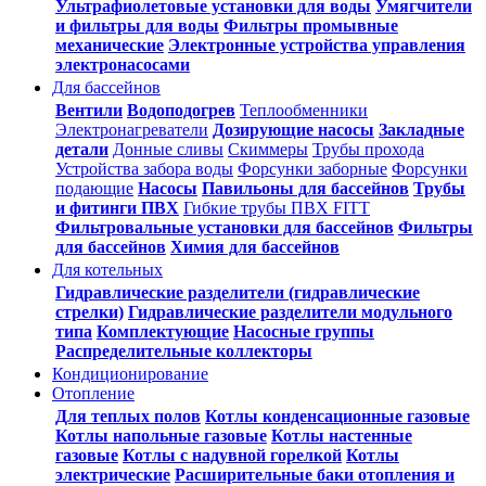
Ультрафиолетовые установки для воды
Умягчители
и фильтры для воды
Фильтры промывные
механические
Электронные устройства управления
электронасосами
Для бассейнов
Вентили
Водоподогрев
Теплообменники
Электронагреватели
Дозирующие насосы
Закладные
детали
Донные сливы
Скиммеры
Трубы прохода
Устройства забора воды
Форсунки заборные
Форсунки
подающие
Насосы
Павильоны для бассейнов
Трубы
и фитинги ПВХ
Гибкие трубы ПВХ FITT
Фильтровальные установки для бассейнов
Фильтры
для бассейнов
Химия для бассейнов
Для котельных
Гидравлические разделители (гидравлические
стрелки)
Гидравлические разделители модульного
типа
Комплектующие
Насосные группы
Распределительные коллекторы
Кондиционирование
Отопление
Для теплых полов
Котлы конденсационные газовые
Котлы напольные газовые
Котлы настенные
газовые
Котлы с надувной горелкой
Котлы
электрические
Расширительные баки отопления и