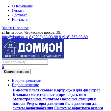
О Компании
Оплата
Доставка
Контакты
Заказать звонок
г.Пятигорск, Черкесское шоссе, 39.
info@domion.su
8 (8793) 38-93-98
8 (918) 762-93-80
0
Каталог товаров
Водонагреватели
Водоснабжение
Емкости пластиковые
Картриджи для фильтров
Клапана смесительные и приводы к ним
Магистральные фильтры
Насосные станции и
насосы
Редукторы давления
Реле давления для
систем водоснабжения
Системы обратного осмоса