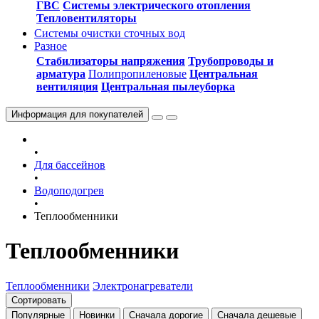
ГВС
Системы электрического отопления
Тепловентиляторы
Системы очистки сточных вод
Разное
Стабилизаторы напряжения
Трубопроводы и
арматура
Полипропиленовые
Центральная
вентиляция
Центральная пылеуборка
Информация
для покупателей
•
Для бассейнов
•
Водоподогрев
•
Теплообменники
Теплообменники
Теплообменники
Электронагреватели
Сортировать
Популярные
Новинки
Сначала дорогие
Сначала дешевые