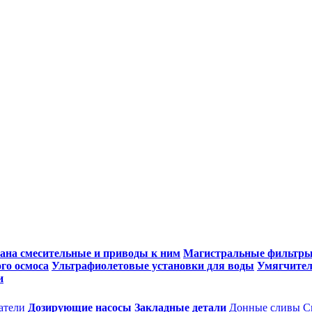
ана смесительные и приводы к ним
Магистральные фильтр
го осмоса
Ультрафиолетовые установки для воды
Умягчител
и
атели
Дозирующие насосы
Закладные детали
Донные сливы
С