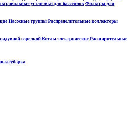
ьтровальные установки для бассейнов
Фильтры для
щие
Насосные группы
Распределительные коллекторы
 надувной горелкой
Котлы электрические
Расширительные
 пылеуборка