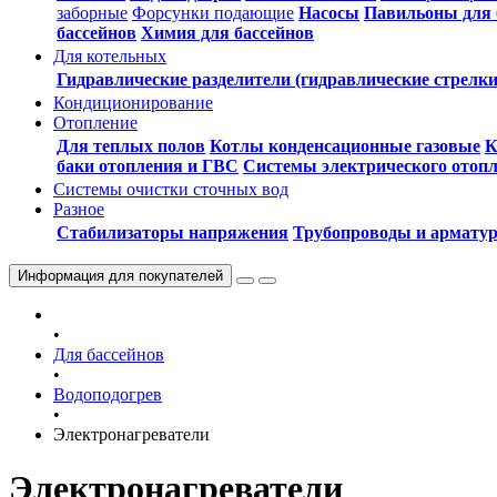
заборные
Форсунки подающие
Насосы
Павильоны для 
бассейнов
Химия для бассейнов
Для котельных
Гидравлические разделители (гидравлические стрелки
Кондиционирование
Отопление
Для теплых полов
Котлы конденсационные газовые
К
баки отопления и ГВС
Системы электрического отоп
Системы очистки сточных вод
Разное
Стабилизаторы напряжения
Трубопроводы и армату
Информация
для покупателей
•
Для бассейнов
•
Водоподогрев
•
Электронагреватели
Электронагреватели