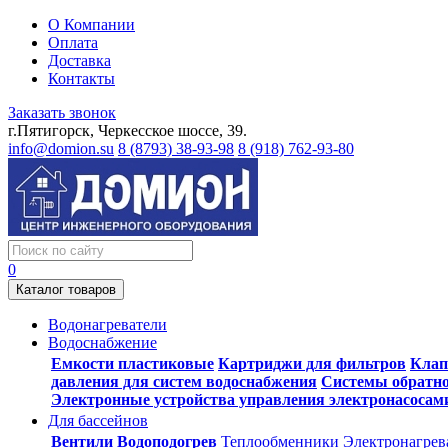
О Компании
Оплата
Доставка
Контакты
Заказать звонок
г.Пятигорск, Черкесское шоссе, 39.
info@domion.su
8 (8793) 38-93-98
8 (918) 762-93-80
0
Каталог товаров
Водонагреватели
Водоснабжение
Емкости пластиковые
Картриджи для фильтров
Клап
давления для систем водоснабжения
Системы обратно
Электронные устройства управления электронасосам
Для бассейнов
Вентили
Водоподогрев
Теплообменники
Электронагрев