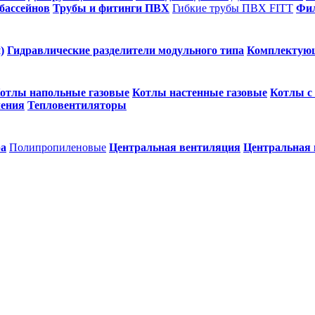
бассейнов
Трубы и фитинги ПВХ
Гибкие трубы ПВХ FITT
Фил
)
Гидравлические разделители модульного типа
Комплектую
отлы напольные газовые
Котлы настенные газовые
Котлы с
ления
Тепловентиляторы
ра
Полипропиленовые
Центральная вентиляция
Центральная