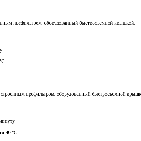
енным префильтром, оборудованный быстросъемной крышкой.
у
°С
встроенным префильтром, оборудованный быстросъемной крышк
 минуту
ти 40 °С