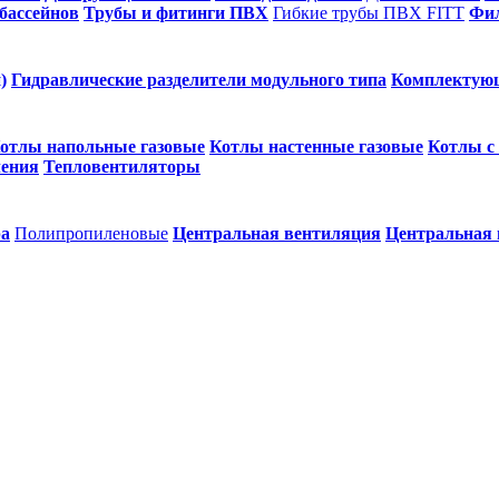
бассейнов
Трубы и фитинги ПВХ
Гибкие трубы ПВХ FITT
Фил
)
Гидравлические разделители модульного типа
Комплектую
отлы напольные газовые
Котлы настенные газовые
Котлы с
ления
Тепловентиляторы
ра
Полипропиленовые
Центральная вентиляция
Центральная