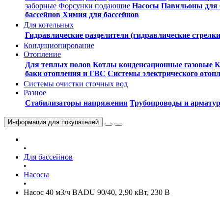
заборные
Форсунки подающие
Насосы
Павильоны для 
бассейнов
Химия для бассейнов
Для котельных
Гидравлические разделители (гидравлические стрелки
Кондиционирование
Отопление
Для теплых полов
Котлы конденсационные газовые
К
баки отопления и ГВС
Системы электрического отоп
Системы очистки сточных вод
Разное
Стабилизаторы напряжения
Трубопроводы и армату
Информация
для покупателей
•
Для бассейнов
•
Насосы
•
Насос 40 м3/ч BADU 90/40, 2,90 кВт, 230 В