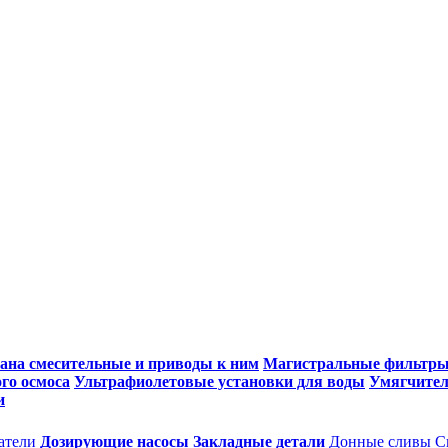
ана смесительные и приводы к ним
Магистральные фильтр
го осмоса
Ультрафиолетовые установки для воды
Умягчител
и
атели
Дозирующие насосы
Закладные детали
Донные сливы
С