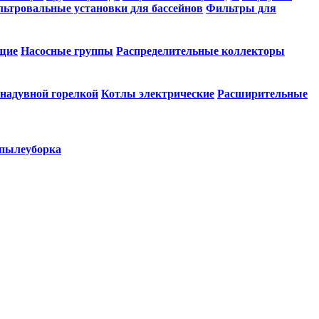
ьтровальные установки для бассейнов
Фильтры для
щие
Насосные группы
Распределительные коллекторы
 надувной горелкой
Котлы электрические
Расширительные
 пылеуборка