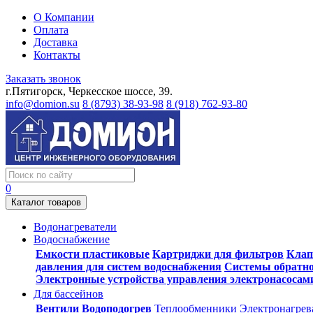
О Компании
Оплата
Доставка
Контакты
Заказать звонок
г.Пятигорск, Черкесское шоссе, 39.
info@domion.su
8 (8793) 38-93-98
8 (918) 762-93-80
0
Каталог товаров
Водонагреватели
Водоснабжение
Емкости пластиковые
Картриджи для фильтров
Клап
давления для систем водоснабжения
Системы обратно
Электронные устройства управления электронасосам
Для бассейнов
Вентили
Водоподогрев
Теплообменники
Электронагрев