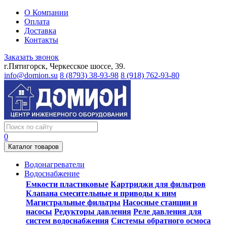
О Компании
Оплата
Доставка
Контакты
Заказать звонок
г.Пятигорск, Черкесское шоссе, 39.
info@domion.su
8 (8793) 38-93-98
8 (918) 762-93-80
0
Каталог товаров
Водонагреватели
Водоснабжение
Емкости пластиковые
Картриджи для фильтров
Клапана смесительные и приводы к ним
Магистральные фильтры
Насосные станции и
насосы
Редукторы давления
Реле давления для
систем водоснабжения
Системы обратного осмоса