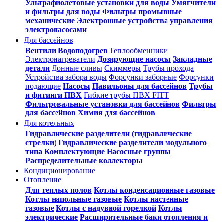
Ультрафиолетовые установки для воды
Умягчители
и фильтры для воды
Фильтры промывные
механические
Электронные устройства управления
электронасосами
Для бассейнов
Вентили
Водоподогрев
Теплообменники
Электронагреватели
Дозирующие насосы
Закладные
детали
Донные сливы
Скиммеры
Трубы прохода
Устройства забора воды
Форсунки заборные
Форсунки
подающие
Насосы
Павильоны для бассейнов
Трубы
и фитинги ПВХ
Гибкие трубы ПВХ FITT
Фильтровальные установки для бассейнов
Фильтры
для бассейнов
Химия для бассейнов
Для котельных
Гидравлические разделители (гидравлические
стрелки)
Гидравлические разделители модульного
типа
Комплектующие
Насосные группы
Распределительные коллекторы
Кондиционирование
Отопление
Для теплых полов
Котлы конденсационные газовые
Котлы напольные газовые
Котлы настенные
газовые
Котлы с надувной горелкой
Котлы
электрические
Расширительные баки отопления и