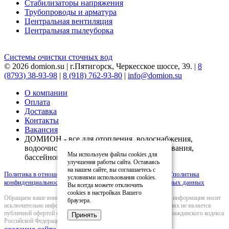
Стабилизаторы напряжения
Трубопроводы и арматура
Центральная вентиляция
Центральная пылеуборка
Системы очистки сточных вод
© 2026 domion.su | г.Пятигорск, Черкесское шоссе, 39. |
8
(8793) 38-93-98
|
8 (918) 762-93-80
|
info@domion.su
О компании
Оплата
Доставка
Контакты
Вакансия
ДОМИОН - все для отопления, водоснабжения,
водоочистки, вентиляции, кондиционирования,
Мы используем файлы cookies для
бассейнов
улучшения работы сайта. Оставаясь
на нашем сайте, вы соглашаетесь с
Политика в отношении обработки персональных данных (политика
условиями использования cookies.
конфиденциальности)
|
Согласие на обработку персональных данных
Вы всегда можете отключить
cookies в настройках Вашего
Обращаем ваше внимание на то, что вся представленная на сайте информация носит
браузера.
исключительно информационный характер и ни при каких условиях не является
публичной офертой определяемой положениями Статьи 437(2) Гражданского кодекса
Принять
Российской Федерации.