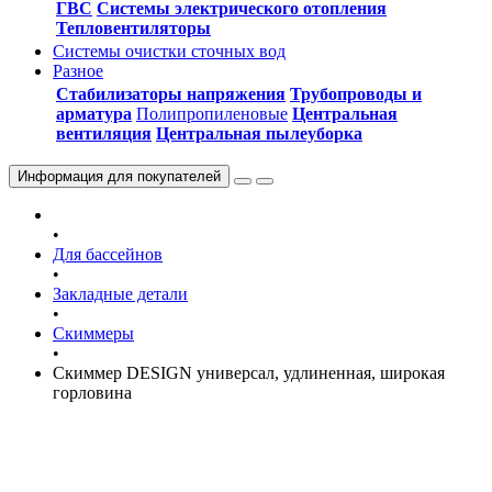
ГВС
Системы электрического отопления
Тепловентиляторы
Системы очистки сточных вод
Разное
Стабилизаторы напряжения
Трубопроводы и
арматура
Полипропиленовые
Центральная
вентиляция
Центральная пылеуборка
Информация
для покупателей
•
Для бассейнов
•
Закладные детали
•
Скиммеры
•
Скиммер DESIGN универсал, удлиненная, широкая
горловина