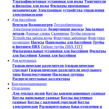
Ультрафиолетовые установки для воды
Умягчители
и фильтры для воды
Фильтры промывные
механические
Электронные устройства управления
электронасосами
Для бассейнов
Вентили
Водоподогрев
Теплообменники
Электронагреватели
Дозирующие насосы
Закладные
детали
Донные сливы
Скиммеры
Трубы прохода
Устройства забора воды
Форсунки заборные
Форсунки
подающие
Насосы
Павильоны для бассейнов
Трубы
и фитинги ПВХ
Гибкие трубы ПВХ FITT
Фильтровальные установки для бассейнов
Фильтры
для бассейнов
Химия для бассейнов
Для котельных
Гидравлические разделители (гидравлические
стрелки)
Гидравлические разделители модульного
типа
Комплектующие
Насосные группы
Распределительные коллекторы
Кондиционирование
Отопление
Для теплых полов
Котлы конденсационные газовые
Котлы напольные газовые
Котлы настенные
газовые
Котлы с надувной горелкой
Котлы
электрические
Расширительные баки отопления и