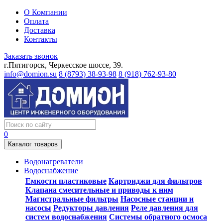
О Компании
Оплата
Доставка
Контакты
Заказать звонок
г.Пятигорск, Черкесское шоссе, 39.
info@domion.su
8 (8793) 38-93-98
8 (918) 762-93-80
0
Каталог товаров
Водонагреватели
Водоснабжение
Емкости пластиковые
Картриджи для фильтров
Клапана смесительные и приводы к ним
Магистральные фильтры
Насосные станции и
насосы
Редукторы давления
Реле давления для
систем водоснабжения
Системы обратного осмоса