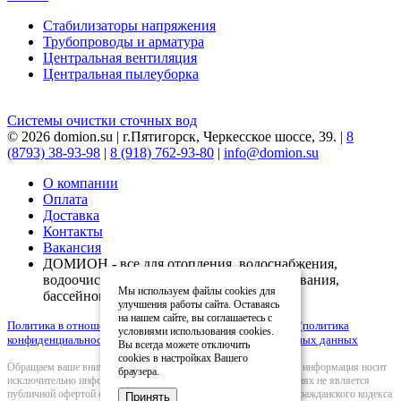
Стабилизаторы напряжения
Трубопроводы и арматура
Центральная вентиляция
Центральная пылеуборка
Системы очистки сточных вод
© 2026 domion.su | г.Пятигорск, Черкесское шоссе, 39. |
8
(8793) 38-93-98
|
8 (918) 762-93-80
|
info@domion.su
О компании
Оплата
Доставка
Контакты
Вакансия
ДОМИОН - все для отопления, водоснабжения,
водоочистки, вентиляции, кондиционирования,
Мы используем файлы cookies для
бассейнов
улучшения работы сайта. Оставаясь
на нашем сайте, вы соглашаетесь с
Политика в отношении обработки персональных данных (политика
условиями использования cookies.
конфиденциальности)
|
Согласие на обработку персональных данных
Вы всегда можете отключить
cookies в настройках Вашего
Обращаем ваше внимание на то, что вся представленная на сайте информация носит
браузера.
исключительно информационный характер и ни при каких условиях не является
публичной офертой определяемой положениями Статьи 437(2) Гражданского кодекса
Принять