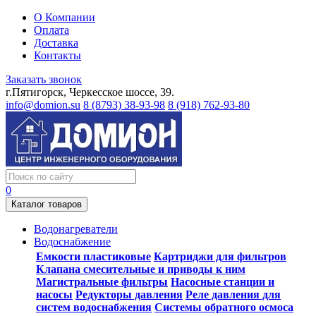
О Компании
Оплата
Доставка
Контакты
Заказать звонок
г.Пятигорск, Черкесское шоссе, 39.
info@domion.su
8 (8793) 38-93-98
8 (918) 762-93-80
0
Каталог товаров
Водонагреватели
Водоснабжение
Емкости пластиковые
Картриджи для фильтров
Клапана смесительные и приводы к ним
Магистральные фильтры
Насосные станции и
насосы
Редукторы давления
Реле давления для
систем водоснабжения
Системы обратного осмоса