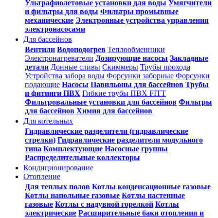
Ультрафиолетовые установки для воды
Умягчители
и фильтры для воды
Фильтры промывные
механические
Электронные устройства управления
электронасосами
Для бассейнов
Вентили
Водоподогрев
Теплообменники
Электронагреватели
Дозирующие насосы
Закладные
детали
Донные сливы
Скиммеры
Трубы прохода
Устройства забора воды
Форсунки заборные
Форсунки
подающие
Насосы
Павильоны для бассейнов
Трубы
и фитинги ПВХ
Гибкие трубы ПВХ FITT
Фильтровальные установки для бассейнов
Фильтры
для бассейнов
Химия для бассейнов
Для котельных
Гидравлические разделители (гидравлические
стрелки)
Гидравлические разделители модульного
типа
Комплектующие
Насосные группы
Распределительные коллекторы
Кондиционирование
Отопление
Для теплых полов
Котлы конденсационные газовые
Котлы напольные газовые
Котлы настенные
газовые
Котлы с надувной горелкой
Котлы
электрические
Расширительные баки отопления и