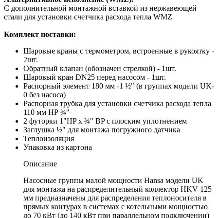
С дополнительной монтажной вставкой из нержавеющей
стали для установки счетчика расхода тепла WMZ
Комплект поставки:
Шаровые краны с термометром, встроенные в рукоятку -
2шт.
Обратный клапан (обозначен стрелкой) - 1шт.
Шаровый кран DN25 перед насосом - 1шт.
Распорный элемент 180 мм -1 ½" (в группах модели UK-
0 без насоса)
Распорная трубка для установки счетчика расхода тепла
110 мм НР ¾"
2 футорки 1"HP x ¾" BP с плоским уплотнением
Заглушка ½" для монтажа погружного датчика
Теплоизоляция
Упаковка из картона
Описание
Насосные группы малой мощности Hansa модели UK
для монтажа на распределительный коллектор HKV 125
мм предназначены для распределения теплоносителя в
прямых контурах в системах с котельными мощностью
до 70 кВт (до 140 кВт при параллельном подключении)