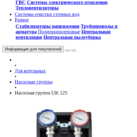
ГВС
Системы электрического отопления
Тепловентиляторы
Системы очистки сточных вод
Разное
Стабилизаторы напряжения
Трубопроводы и
арматура
Полипропиленовые
Центральная
вентиляция
Центральная пылеуборка
Информация
для покупателей
•
Для котельных
•
Насосные группы
•
Насосная группа UK 125