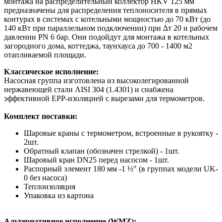
монтажа на распределительный коллектор HKV 125 мм
предназначены для распределения теплоносителя в прямых
контурах в системах с котельными мощностью до 70 кВт (до
140 кВт при параллельном подключении) при ∆т 20 и рабочем
давлении PN 6 бар. Они подойдут для монтажа в котельных
загородного дома, коттеджа, таунхауса до 700 - 1400 м2
отапливаемой площади.
Классическое исполнение:
Насосная группа изготовлена из высоколегированной
нержавеющей стали AISI 304 (1.4301) и снабжена
эффективной EPP-изоляцией с вырезами для термометров.
Комплект поставки:
Шаровые краны с термометром, встроенные в рукоятку -
2шт.
Обратный клапан (обозначен стрелкой) - 1шт.
Шаровый кран DN25 перед насосом - 1шт.
Распорный элемент 180 мм -1 ½" (в группах модели UK-
0 без насоса)
Теплоизоляция
Упаковка из картона
Альтернативное исполнение (WMZ):