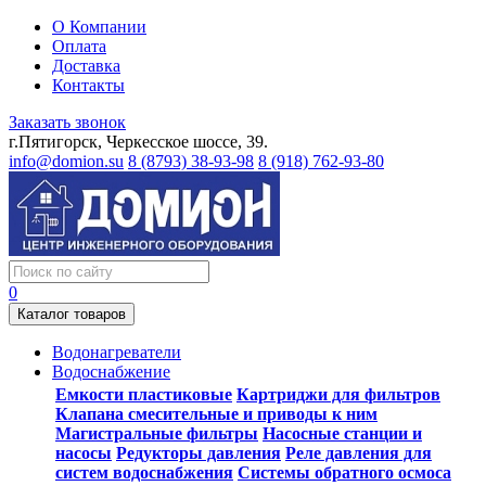
О Компании
Оплата
Доставка
Контакты
Заказать звонок
г.Пятигорск, Черкесское шоссе, 39.
info@domion.su
8 (8793) 38-93-98
8 (918) 762-93-80
0
Каталог товаров
Водонагреватели
Водоснабжение
Емкости пластиковые
Картриджи для фильтров
Клапана смесительные и приводы к ним
Магистральные фильтры
Насосные станции и
насосы
Редукторы давления
Реле давления для
систем водоснабжения
Системы обратного осмоса