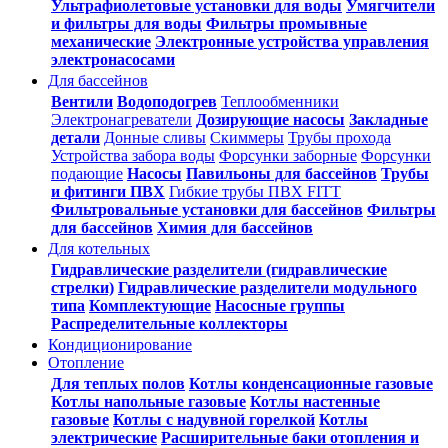
Ультрафиолетовые установки для воды
Умягчители
и фильтры для воды
Фильтры промывные
механические
Электронные устройства управления
электронасосами
Для бассейнов
Вентили
Водоподогрев
Теплообменники
Электронагреватели
Дозирующие насосы
Закладные
детали
Донные сливы
Скиммеры
Трубы прохода
Устройства забора воды
Форсунки заборные
Форсунки
подающие
Насосы
Павильоны для бассейнов
Трубы
и фитинги ПВХ
Гибкие трубы ПВХ FITT
Фильтровальные установки для бассейнов
Фильтры
для бассейнов
Химия для бассейнов
Для котельных
Гидравлические разделители (гидравлические
стрелки)
Гидравлические разделители модульного
типа
Комплектующие
Насосные группы
Распределительные коллекторы
Кондиционирование
Отопление
Для теплых полов
Котлы конденсационные газовые
Котлы напольные газовые
Котлы настенные
газовые
Котлы с надувной горелкой
Котлы
электрические
Расширительные баки отопления и