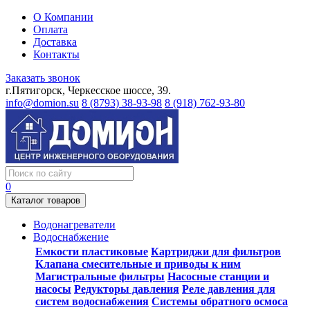
О Компании
Оплата
Доставка
Контакты
Заказать звонок
г.Пятигорск, Черкесское шоссе, 39.
info@domion.su
8 (8793) 38-93-98
8 (918) 762-93-80
0
Каталог товаров
Водонагреватели
Водоснабжение
Емкости пластиковые
Картриджи для фильтров
Клапана смесительные и приводы к ним
Магистральные фильтры
Насосные станции и
насосы
Редукторы давления
Реле давления для
систем водоснабжения
Системы обратного осмоса