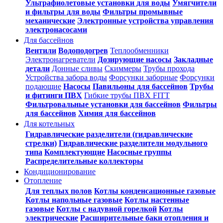
Ультрафиолетовые установки для воды
Умягчители
и фильтры для воды
Фильтры промывные
механические
Электронные устройства управления
электронасосами
Для бассейнов
Вентили
Водоподогрев
Теплообменники
Электронагреватели
Дозирующие насосы
Закладные
детали
Донные сливы
Скиммеры
Трубы прохода
Устройства забора воды
Форсунки заборные
Форсунки
подающие
Насосы
Павильоны для бассейнов
Трубы
и фитинги ПВХ
Гибкие трубы ПВХ FITT
Фильтровальные установки для бассейнов
Фильтры
для бассейнов
Химия для бассейнов
Для котельных
Гидравлические разделители (гидравлические
стрелки)
Гидравлические разделители модульного
типа
Комплектующие
Насосные группы
Распределительные коллекторы
Кондиционирование
Отопление
Для теплых полов
Котлы конденсационные газовые
Котлы напольные газовые
Котлы настенные
газовые
Котлы с надувной горелкой
Котлы
электрические
Расширительные баки отопления и