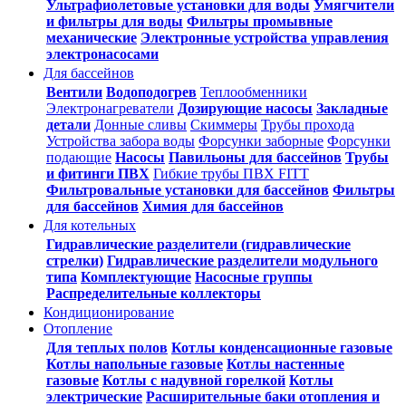
Ультрафиолетовые установки для воды
Умягчители
и фильтры для воды
Фильтры промывные
механические
Электронные устройства управления
электронасосами
Для бассейнов
Вентили
Водоподогрев
Теплообменники
Электронагреватели
Дозирующие насосы
Закладные
детали
Донные сливы
Скиммеры
Трубы прохода
Устройства забора воды
Форсунки заборные
Форсунки
подающие
Насосы
Павильоны для бассейнов
Трубы
и фитинги ПВХ
Гибкие трубы ПВХ FITT
Фильтровальные установки для бассейнов
Фильтры
для бассейнов
Химия для бассейнов
Для котельных
Гидравлические разделители (гидравлические
стрелки)
Гидравлические разделители модульного
типа
Комплектующие
Насосные группы
Распределительные коллекторы
Кондиционирование
Отопление
Для теплых полов
Котлы конденсационные газовые
Котлы напольные газовые
Котлы настенные
газовые
Котлы с надувной горелкой
Котлы
электрические
Расширительные баки отопления и