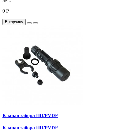
л/ч..
0 Р
В корзину
Клапан забора ПП/PVDF
Клапан забора ПП/PVDF