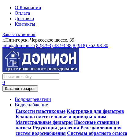
О Компании
Оплата
Доставка
Контакты
Заказать звонок
г.Пятигорск, Черкесское шоссе, 39.
info@domion.su
8 (8793) 38-93-98
8 (918) 762-93-80
0
Каталог товаров
Водонагреватели
Водоснабжение
Емкости пластиковые
Картриджи для фильтров
Клапана смесительные и приводы к ним
Магистральные фильтры
Насосные станции и
насосы
Редукторы давления
Реле давления для
систем водоснабжения
Системы обратного осмоса