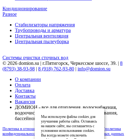
Кондиционирование
Разное
Стабилизаторы напряжения
Трубопроводы и арматура
Центральная вентиляция
Центральная пылеуборка
Системы очистки сточных вод
© 2026 domion.su | г.Пятигорск, Черкесское шоссе, 39. |
8
(8793) 38-93-98
|
8 (918) 762-93-80
|
info@domion.su
О компании
Оплата
Доставка
Контакты
Вакансия
ДОМИОН - все для отопления, водоснабжения,
водоочистки, вентиляции, кондиционирования,
Мы используем файлы cookies для
бассейнов
улучшения работы сайта. Оставаясь
на нашем сайте, вы соглашаетесь с
Политика в отношении обработки персональных данных (политика
условиями использования cookies.
конфиденциальности)
|
Согласие на обработку персональных данных
Вы всегда можете отключить