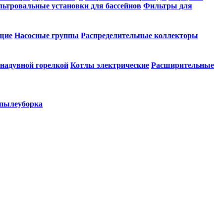
ьтровальные установки для бассейнов
Фильтры для
щие
Насосные группы
Распределительные коллекторы
 надувной горелкой
Котлы электрические
Расширительные
 пылеуборка