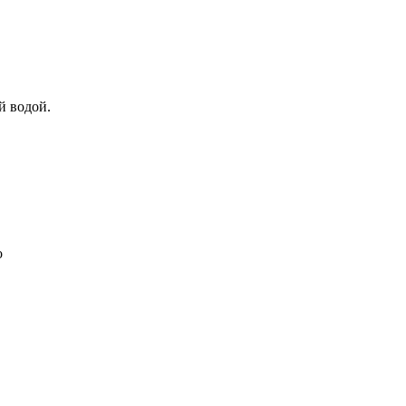
ой водой.
о