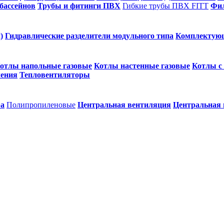
бассейнов
Трубы и фитинги ПВХ
Гибкие трубы ПВХ FITT
Фил
)
Гидравлические разделители модульного типа
Комплектую
отлы напольные газовые
Котлы настенные газовые
Котлы с
ления
Тепловентиляторы
ра
Полипропиленовые
Центральная вентиляция
Центральная