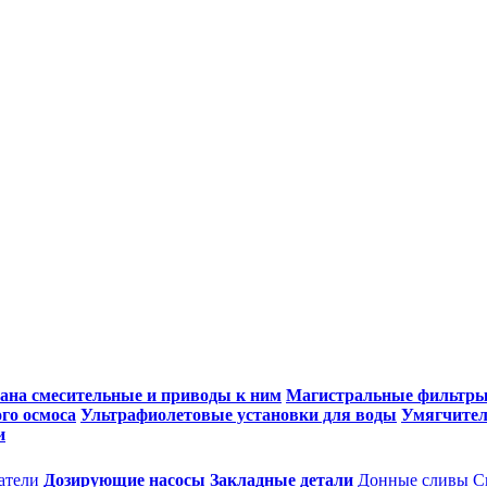
ана смесительные и приводы к ним
Магистральные фильтр
го осмоса
Ультрафиолетовые установки для воды
Умягчител
и
атели
Дозирующие насосы
Закладные детали
Донные сливы
С