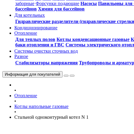
заборные
Форсунки подающие
Насосы
Павильоны для 
бассейнов
Химия для бассейнов
Для котельных
Гидравлические разделители (гидравлические стрелки
Кондиционирование
Отопление
Для теплых полов
Котлы конденсационные газовые
К
баки отопления и ГВС
Системы электрического отоп
Системы очистки сточных вод
Разное
Стабилизаторы напряжения
Трубопроводы и армату
Информация
для покупателей
•
Отопление
•
Котлы напольные газовые
•
Стальной одноконтурный котел N 1