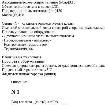
Аэродинамическое сопротивление (мбар)0,15
Объем теплоносителя в котле (L)31
Подсоединение дымоотвода (mm)130
Масса (кг)108
Серия «N» - стальные одноконтурные котлы.
Стальной отопительный котел с камерой сгорания, охлаждаем
Панель управления оборудована:
- Двухпозиционным главным выключателем
- Переключателем «зима/лето»
- Контрольным термостатом
- Термоманометром
Изоляция из стекловаты
Простота в обслуживании
Съемная дверца камеры сгорания, открывающаяся влево/вправ
Предельный термостат на 45°C
Жидкотопливная горелка (опция)
Описание
N 1
Вид топлива , (тип)Диз.т/Газ