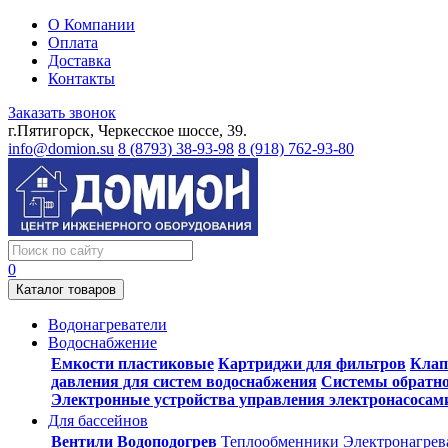
О Компании
Оплата
Доставка
Контакты
Заказать звонок
г.Пятигорск, Черкесское шоссе, 39.
info@domion.su
8 (8793) 38-93-98
8 (918) 762-93-80
0
Каталог товаров
Водонагреватели
Водоснабжение
Емкости пластиковые
Картриджи для фильтров
Клап
давления для систем водоснабжения
Системы обратно
Электронные устройства управления электронасосам
Для бассейнов
Вентили
Водоподогрев
Теплообменники
Электронагрев