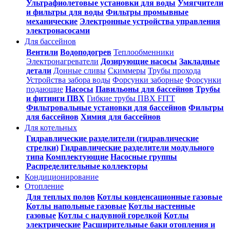
Ультрафиолетовые установки для воды
Умягчители
и фильтры для воды
Фильтры промывные
механические
Электронные устройства управления
электронасосами
Для бассейнов
Вентили
Водоподогрев
Теплообменники
Электронагреватели
Дозирующие насосы
Закладные
детали
Донные сливы
Скиммеры
Трубы прохода
Устройства забора воды
Форсунки заборные
Форсунки
подающие
Насосы
Павильоны для бассейнов
Трубы
и фитинги ПВХ
Гибкие трубы ПВХ FITT
Фильтровальные установки для бассейнов
Фильтры
для бассейнов
Химия для бассейнов
Для котельных
Гидравлические разделители (гидравлические
стрелки)
Гидравлические разделители модульного
типа
Комплектующие
Насосные группы
Распределительные коллекторы
Кондиционирование
Отопление
Для теплых полов
Котлы конденсационные газовые
Котлы напольные газовые
Котлы настенные
газовые
Котлы с надувной горелкой
Котлы
электрические
Расширительные баки отопления и