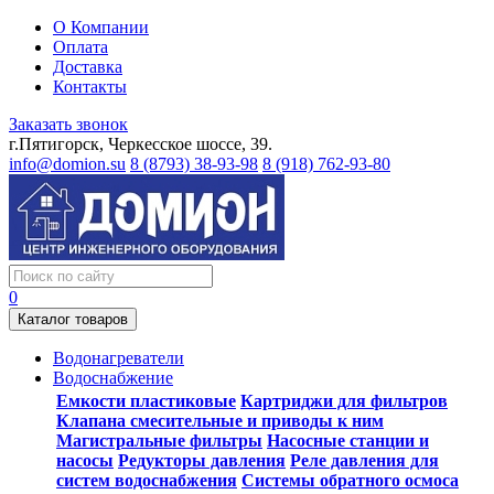
О Компании
Оплата
Доставка
Контакты
Заказать звонок
г.Пятигорск, Черкесское шоссе, 39.
info@domion.su
8 (8793) 38-93-98
8 (918) 762-93-80
0
Каталог товаров
Водонагреватели
Водоснабжение
Емкости пластиковые
Картриджи для фильтров
Клапана смесительные и приводы к ним
Магистральные фильтры
Насосные станции и
насосы
Редукторы давления
Реле давления для
систем водоснабжения
Системы обратного осмоса