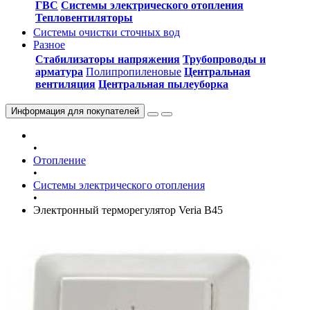
ГВС
Системы электрического отопления
Тепловентиляторы
Системы очистки сточных вод
Разное
Стабилизаторы напряжения
Трубопроводы и
арматура
Полипропиленовые
Центральная
вентиляция
Центральная пылеуборка
Информация
для покупателей
•
Отопление
•
Системы электрического отопления
•
Электронный терморегулятор Veria В45