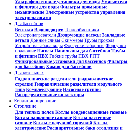
Ультрафиолетовые установки для воды
Умягчители
и фильтры для воды
Фильтры промывные
механические
Электронные устройства управления
электронасосами
Для бассейнов
Вентили
Водоподогрев
Теплообменники
Электронагреватели
Дозирующие насосы
Закладные
детали
Донные сливы
Скиммеры
Трубы прохода
Устройства забора воды
Форсунки заборные
Форсунки
подающие
Насосы
Павильоны для бассейнов
Трубы
и фитинги ПВХ
Гибкие трубы ПВХ FITT
Фильтровальные установки для бассейнов
Фильтры
для бассейнов
Химия для бассейнов
Для котельных
Гидравлические разделители (гидравлические
стрелки)
Гидравлические разделители модульного
типа
Комплектующие
Насосные группы
Распределительные коллекторы
Кондиционирование
Отопление
Для теплых полов
Котлы конденсационные газовые
Котлы напольные газовые
Котлы настенные
газовые
Котлы с надувной горелкой
Котлы
электрические
Расширительные баки отопления и