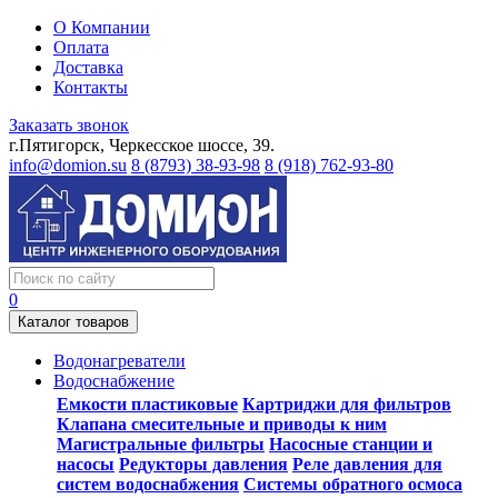
О Компании
Оплата
Доставка
Контакты
Заказать звонок
г.Пятигорск, Черкесское шоссе, 39.
info@domion.su
8 (8793) 38-93-98
8 (918) 762-93-80
0
Каталог товаров
Водонагреватели
Водоснабжение
Емкости пластиковые
Картриджи для фильтров
Клапана смесительные и приводы к ним
Магистральные фильтры
Насосные станции и
насосы
Редукторы давления
Реле давления для
систем водоснабжения
Системы обратного осмоса