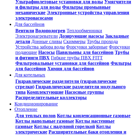
Ультрафиолетовые установки для воды
Умягчители
и фильтры для воды
Фильтры промывные
механические
Электронные устройства управления
электронасосами
Для бассейнов
Вентили
Водоподогрев
Теплообменники
Электронагреватели
Дозирующие насосы
Закладные
детали
Донные сливы
Скиммеры
Трубы прохода
Устройства забора воды
Форсунки заборные
Форсунки
подающие
Насосы
Павильоны для бассейнов
Трубы
и фитинги ПВХ
Гибкие трубы ПВХ FITT
Фильтровальные установки для бассейнов
Фильтры
для бассейнов
Химия для бассейнов
Для котельных
Гидравлические разделители (гидравлические
стрелки)
Гидравлические разделители модульного
типа
Комплектующие
Насосные группы
Распределительные коллекторы
Кондиционирование
Отопление
Для теплых полов
Котлы конденсационные газовые
Котлы напольные газовые
Котлы настенные
газовые
Котлы с надувной горелкой
Котлы
электрические
Расширительные баки отопления и