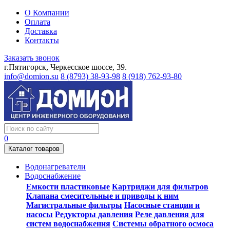
О Компании
Оплата
Доставка
Контакты
Заказать звонок
г.Пятигорск, Черкесское шоссе, 39.
info@domion.su
8 (8793) 38-93-98
8 (918) 762-93-80
0
Каталог товаров
Водонагреватели
Водоснабжение
Емкости пластиковые
Картриджи для фильтров
Клапана смесительные и приводы к ним
Магистральные фильтры
Насосные станции и
насосы
Редукторы давления
Реле давления для
систем водоснабжения
Системы обратного осмоса