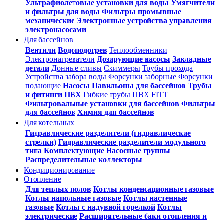
Ультрафиолетовые установки для воды
Умягчители
и фильтры для воды
Фильтры промывные
механические
Электронные устройства управления
электронасосами
Для бассейнов
Вентили
Водоподогрев
Теплообменники
Электронагреватели
Дозирующие насосы
Закладные
детали
Донные сливы
Скиммеры
Трубы прохода
Устройства забора воды
Форсунки заборные
Форсунки
подающие
Насосы
Павильоны для бассейнов
Трубы
и фитинги ПВХ
Гибкие трубы ПВХ FITT
Фильтровальные установки для бассейнов
Фильтры
для бассейнов
Химия для бассейнов
Для котельных
Гидравлические разделители (гидравлические
стрелки)
Гидравлические разделители модульного
типа
Комплектующие
Насосные группы
Распределительные коллекторы
Кондиционирование
Отопление
Для теплых полов
Котлы конденсационные газовые
Котлы напольные газовые
Котлы настенные
газовые
Котлы с надувной горелкой
Котлы
электрические
Расширительные баки отопления и