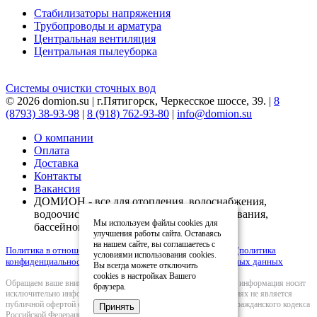
Стабилизаторы напряжения
Трубопроводы и арматура
Центральная вентиляция
Центральная пылеуборка
Системы очистки сточных вод
© 2026 domion.su | г.Пятигорск, Черкесское шоссе, 39. |
8
(8793) 38-93-98
|
8 (918) 762-93-80
|
info@domion.su
О компании
Оплата
Доставка
Контакты
Вакансия
ДОМИОН - все для отопления, водоснабжения,
водоочистки, вентиляции, кондиционирования,
Мы используем файлы cookies для
бассейнов
улучшения работы сайта. Оставаясь
на нашем сайте, вы соглашаетесь с
Политика в отношении обработки персональных данных (политика
условиями использования cookies.
конфиденциальности)
|
Согласие на обработку персональных данных
Вы всегда можете отключить
cookies в настройках Вашего
Обращаем ваше внимание на то, что вся представленная на сайте информация носит
браузера.
исключительно информационный характер и ни при каких условиях не является
публичной офертой определяемой положениями Статьи 437(2) Гражданского кодекса
Принять
Российской Федерации.