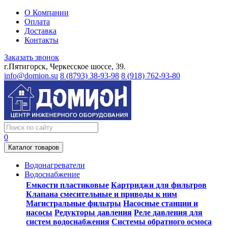
О Компании
Оплата
Доставка
Контакты
Заказать звонок
г.Пятигорск, Черкесское шоссе, 39.
info@domion.su
8 (8793) 38-93-98
8 (918) 762-93-80
0
Каталог товаров
Водонагреватели
Водоснабжение
Емкости пластиковые
Картриджи для фильтров
Клапана смесительные и приводы к ним
Магистральные фильтры
Насосные станции и
насосы
Редукторы давления
Реле давления для
систем водоснабжения
Системы обратного осмоса