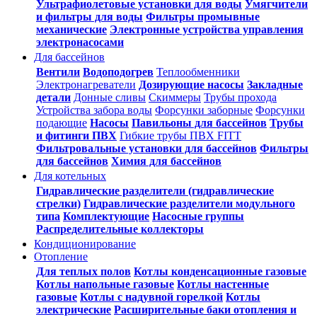
Ультрафиолетовые установки для воды
Умягчители
и фильтры для воды
Фильтры промывные
механические
Электронные устройства управления
электронасосами
Для бассейнов
Вентили
Водоподогрев
Теплообменники
Электронагреватели
Дозирующие насосы
Закладные
детали
Донные сливы
Скиммеры
Трубы прохода
Устройства забора воды
Форсунки заборные
Форсунки
подающие
Насосы
Павильоны для бассейнов
Трубы
и фитинги ПВХ
Гибкие трубы ПВХ FITT
Фильтровальные установки для бассейнов
Фильтры
для бассейнов
Химия для бассейнов
Для котельных
Гидравлические разделители (гидравлические
стрелки)
Гидравлические разделители модульного
типа
Комплектующие
Насосные группы
Распределительные коллекторы
Кондиционирование
Отопление
Для теплых полов
Котлы конденсационные газовые
Котлы напольные газовые
Котлы настенные
газовые
Котлы с надувной горелкой
Котлы
электрические
Расширительные баки отопления и