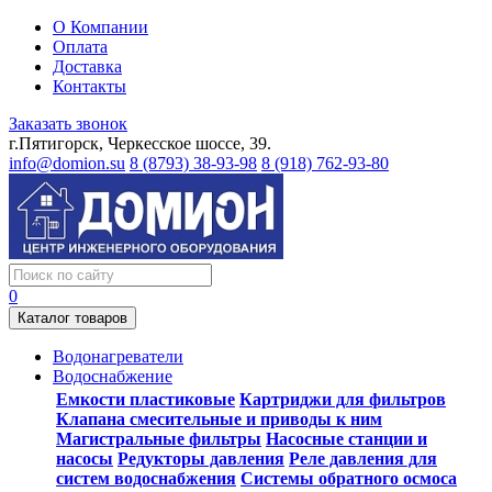
О Компании
Оплата
Доставка
Контакты
Заказать звонок
г.Пятигорск, Черкесское шоссе, 39.
info@domion.su
8 (8793) 38-93-98
8 (918) 762-93-80
0
Каталог товаров
Водонагреватели
Водоснабжение
Емкости пластиковые
Картриджи для фильтров
Клапана смесительные и приводы к ним
Магистральные фильтры
Насосные станции и
насосы
Редукторы давления
Реле давления для
систем водоснабжения
Системы обратного осмоса