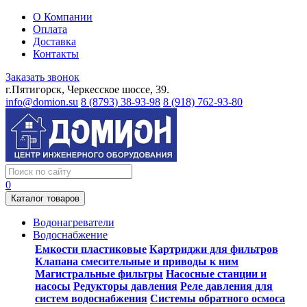
О Компании
Оплата
Доставка
Контакты
Заказать звонок
г.Пятигорск, Черкесское шоссе, 39.
info@domion.su
8 (8793) 38-93-98
8 (918) 762-93-80
0
Каталог товаров
Водонагреватели
Водоснабжение
Емкости пластиковые
Картриджи для фильтров
Клапана смесительные и приводы к ним
Магистральные фильтры
Насосные станции и
насосы
Редукторы давления
Реле давления для
систем водоснабжения
Системы обратного осмоса