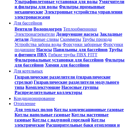
Ультрафиолетовые установки для воды
Умягчители
и фильтры для воды
Фильтры промывные
механические
Электронные устройства управления
электронасосами
Для бассейнов
Вентили
Водоподогрев
Теплообменники
Электронагреватели
Дозирующие насосы
Закладные
детали
Донные сливы
Скиммеры
Трубы прохода
Устройства забора воды
Форсунки заборные
Форсунки
подающие
Насосы
Павильоны для бассейнов
Трубы
и фитинги ПВХ
Гибкие трубы ПВХ FITT
Фильтровальные установки для бассейнов
Фильтры
для бассейнов
Химия для бассейнов
Для котельных
Гидравлические разделители (гидравлические
стрелки)
Гидравлические разделители модульного
типа
Комплектующие
Насосные группы
Распределительные коллекторы
Кондиционирование
Отопление
Для теплых полов
Котлы конденсационные газовые
Котлы напольные газовые
Котлы настенные
газовые
Котлы с надувной горелкой
Котлы
электрические
Расширительные баки отопления и