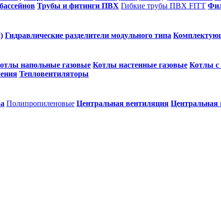
бассейнов
Трубы и фитинги ПВХ
Гибкие трубы ПВХ FITT
Фил
)
Гидравлические разделители модульного типа
Комплектую
отлы напольные газовые
Котлы настенные газовые
Котлы с
ления
Тепловентиляторы
ра
Полипропиленовые
Центральная вентиляция
Центральная