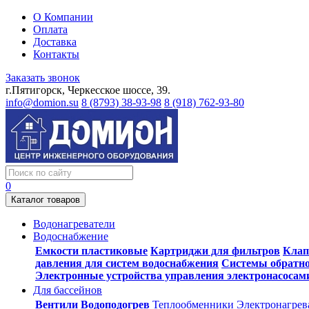
О Компании
Оплата
Доставка
Контакты
Заказать звонок
г.Пятигорск, Черкесское шоссе, 39.
info@domion.su
8 (8793) 38-93-98
8 (918) 762-93-80
0
Каталог товаров
Водонагреватели
Водоснабжение
Емкости пластиковые
Картриджи для фильтров
Клап
давления для систем водоснабжения
Системы обратно
Электронные устройства управления электронасосам
Для бассейнов
Вентили
Водоподогрев
Теплообменники
Электронагрев