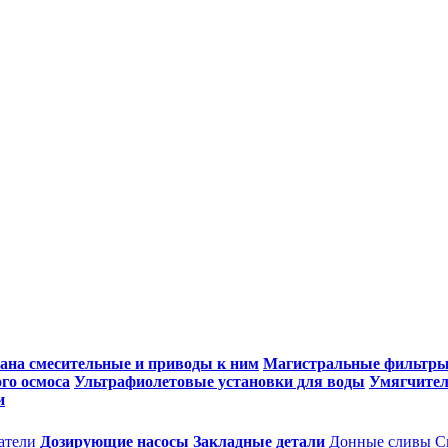
ана смесительные и приводы к ним
Магистральные фильтр
го осмоса
Ультрафиолетовые установки для воды
Умягчител
и
атели
Дозирующие насосы
Закладные детали
Донные сливы
С