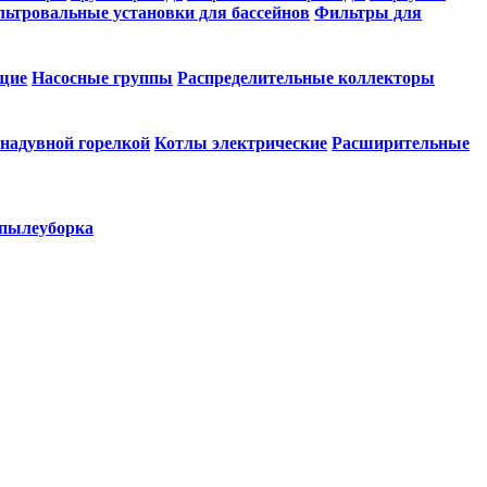
ьтровальные установки для бассейнов
Фильтры для
щие
Насосные группы
Распределительные коллекторы
 надувной горелкой
Котлы электрические
Расширительные
 пылеуборка