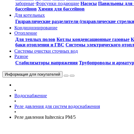
заборные
Форсунки подающие
Насосы
Павильоны для 
бассейнов
Химия для бассейнов
Для котельных
Гидравлические разделители (гидравлические стрелки
Кондиционирование
Отопление
Для теплых полов
Котлы конденсационные газовые
К
баки отопления и ГВС
Системы электрического отоп
Системы очистки сточных вод
Разное
Стабилизаторы напряжения
Трубопроводы и армату
Информация
для покупателей
•
Водоснабжение
•
Реле давления для систем водоснабжения
•
Реле давления Italtecnica PM/5