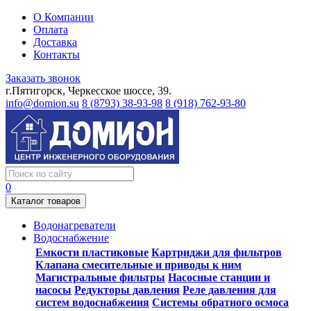
О Компании
Оплата
Доставка
Контакты
Заказать звонок
г.Пятигорск, Черкесское шоссе, 39.
info@domion.su
8 (8793) 38-93-98
8 (918) 762-93-80
0
Каталог товаров
Водонагреватели
Водоснабжение
Емкости пластиковые
Картриджи для фильтров
Клапана смесительные и приводы к ним
Магистральные фильтры
Насосные станции и
насосы
Редукторы давления
Реле давления для
систем водоснабжения
Системы обратного осмоса