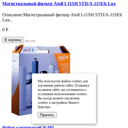
Магистральный фильтр Atoll I-11SH STD/A-11SEh Lux
Описание:Магистральный фильтр Atoll I-11SH STD/A-11SEh
Lux..
0 Р
В корзину
Мы используем файлы cookies для
улучшения работы сайта. Оставаясь
на нашем сайте, вы соглашаетесь с
условиями использования cookies.
Вы всегда можете отключить
cookies в настройках Вашего
браузера.
Принять
Набор картриджей №101