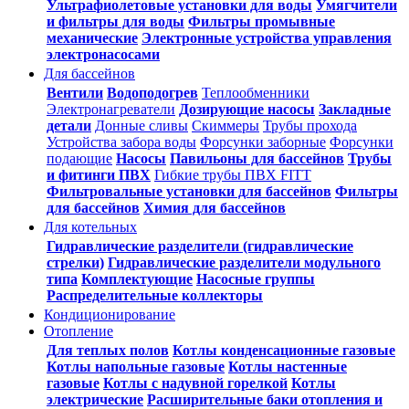
Ультрафиолетовые установки для воды
Умягчители
и фильтры для воды
Фильтры промывные
механические
Электронные устройства управления
электронасосами
Для бассейнов
Вентили
Водоподогрев
Теплообменники
Электронагреватели
Дозирующие насосы
Закладные
детали
Донные сливы
Скиммеры
Трубы прохода
Устройства забора воды
Форсунки заборные
Форсунки
подающие
Насосы
Павильоны для бассейнов
Трубы
и фитинги ПВХ
Гибкие трубы ПВХ FITT
Фильтровальные установки для бассейнов
Фильтры
для бассейнов
Химия для бассейнов
Для котельных
Гидравлические разделители (гидравлические
стрелки)
Гидравлические разделители модульного
типа
Комплектующие
Насосные группы
Распределительные коллекторы
Кондиционирование
Отопление
Для теплых полов
Котлы конденсационные газовые
Котлы напольные газовые
Котлы настенные
газовые
Котлы с надувной горелкой
Котлы
электрические
Расширительные баки отопления и