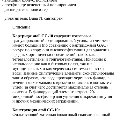
- внешний корпус: полистирен
- постфильтр: вспененный полипропилен
- расширитель: полиэстер
- уплотнитель: Buna-N, сантопрен
Описание
Картридж atoll CC-10
содержит кокосовый
гранулированный активированный уголь, за счет чего
имеют больший (по сравнению с картриджами GAC)
ресурс по хлору, они высокоэффективны для удаления
вредных органических соединений, таких как
тетрагалоэтилены и тригалогенметаны. Пригодны к
использованию как в бытовых целях, так и в
муниципальных и коммерческих системах очистки
воды. Данные фильтрующие элементы сконструированы
таким образом, что вода проходит через весь фильтр, в
течении максимального времени оставаясь в контакте с
углем, за счет чего достигается максимальная степень
очистки. В фильтрующий элемент встроен 20-
микронный постфильтр для удаления микрочастиц угля
и прочих механических загрязнений.
Конструкция atoll CC-10:
Фильтрующий материал (кокосовый гранулированный