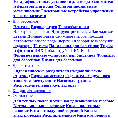
Ультрафиолетовые установки для воды
Умягчители
и фильтры для воды
Фильтры промывные
механические
Электронные устройства управления
электронасосами
Для бассейнов
Вентили
Водоподогрев
Теплообменники
Электронагреватели
Дозирующие насосы
Закладные
детали
Донные сливы
Скиммеры
Трубы прохода
Устройства забора воды
Форсунки заборные
Форсунки
подающие
Насосы
Павильоны для бассейнов
Трубы
и фитинги ПВХ
Гибкие трубы ПВХ FITT
Фильтровальные установки для бассейнов
Фильтры
для бассейнов
Химия для бассейнов
Для котельных
Гидравлические разделители (гидравлические
стрелки)
Гидравлические разделители модульного
типа
Комплектующие
Насосные группы
Распределительные коллекторы
Кондиционирование
Отопление
Для теплых полов
Котлы конденсационные газовые
Котлы напольные газовые
Котлы настенные
газовые
Котлы с надувной горелкой
Котлы
электрические
Расширительные баки отопления и