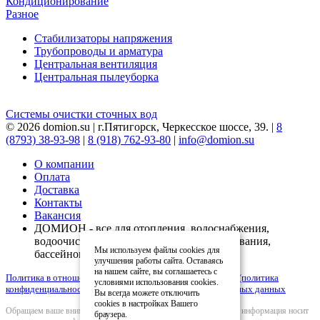
Кондиционирование
Разное
Стабилизаторы напряжения
Трубопроводы и арматура
Центральная вентиляция
Центральная пылеуборка
Системы очистки сточных вод
© 2026 domion.su | г.Пятигорск, Черкесское шоссе, 39. |
8
(8793) 38-93-98
|
8 (918) 762-93-80
|
info@domion.su
О компании
Оплата
Доставка
Контакты
Вакансия
ДОМИОН - все для отопления, водоснабжения,
водоочистки, вентиляции, кондиционирования,
Мы используем файлы cookies для
бассейнов
улучшения работы сайта. Оставаясь
на нашем сайте, вы соглашаетесь с
Политика в отношении обработки персональных данных (политика
условиями использования cookies.
конфиденциальности)
|
Согласие на обработку персональных данных
Вы всегда можете отключить
cookies в настройках Вашего
Обращаем ваше внимание на то, что вся представленная на сайте информация носит
браузера.