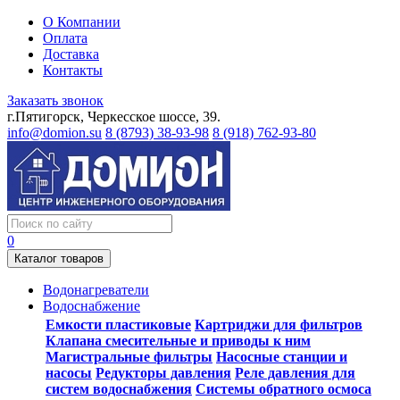
О Компании
Оплата
Доставка
Контакты
Заказать звонок
г.Пятигорск, Черкесское шоссе, 39.
info@domion.su
8 (8793) 38-93-98
8 (918) 762-93-80
0
Каталог товаров
Водонагреватели
Водоснабжение
Емкости пластиковые
Картриджи для фильтров
Клапана смесительные и приводы к ним
Магистральные фильтры
Насосные станции и
насосы
Редукторы давления
Реле давления для
систем водоснабжения
Системы обратного осмоса