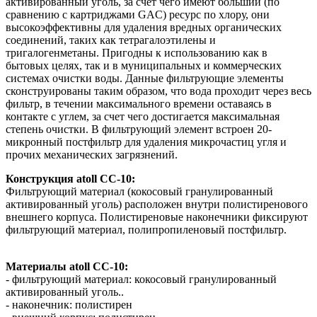
активированный уголь, за счет чего имеют больший (по
сравнению с картриджами GAC) ресурс по хлору, они
высокоэффективны для удаления вредных органических
соединений, таких как тетрагалоэтилены и
тригалогенметаны. Пригодны к использованию как в
бытовых целях, так и в муниципальных и коммерческих
системах очистки воды. Данные фильтрующие элементы
сконструированы таким образом, что вода проходит через весь
фильтр, в течении максимального времени оставаясь в
контакте с углем, за счет чего достигается максимальная
степень очистки. В фильтрующий элемент встроен 20-
микронный постфильтр для удаления микрочастиц угля и
прочих механических загрязнений.
Конструкция atoll CC-10:
Фильтрующий материал (кокосовый гранулированный
активированный уголь) расположен внутри полистиренового
внешнего корпуса. Полистиреновые наконечники фиксируют
фильтрующий материал, полипропиленовый постфильтр.
Материалы atoll CC-10:
- фильтрующий материал: кокосовый гранулированный
активированный уголь..
- наконечник: полистирен