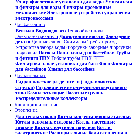
Ультрафиолетовые установки для воды
Умягчители
и фильтры для воды
Фильтры промывные
механические
Электронные устройства управления
электронасосами
Для бассейнов
Вентили
Водоподогрев
Теплообменники
Электронагреватели
Дозирующие насосы
Закладные
детали
Донные сливы
Скиммеры
Трубы прохода
Устройства забора воды
Форсунки заборные
Форсунки
подающие
Насосы
Павильоны для бассейнов
Трубы
и фитинги ПВХ
Гибкие трубы ПВХ FITT
Фильтровальные установки для бассейнов
Фильтры
для бассейнов
Химия для бассейнов
Для котельных
Гидравлические разделители (гидравлические
стрелки)
Гидравлические разделители модульного
типа
Комплектующие
Насосные группы
Распределительные коллекторы
Кондиционирование
Отопление
Для теплых полов
Котлы конденсационные газовые
Котлы напольные газовые
Котлы настенные
газовые
Котлы с надувной горелкой
Котлы
электрические
Расширительные баки отопления и