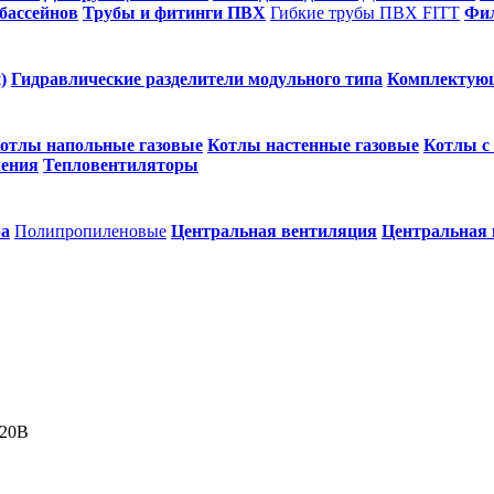
бассейнов
Трубы и фитинги ПВХ
Гибкие трубы ПВХ FITT
Фил
)
Гидравлические разделители модульного типа
Комплектую
отлы напольные газовые
Котлы настенные газовые
Котлы с
ления
Тепловентиляторы
ра
Полипропиленовые
Центральная вентиляция
Центральная
220В