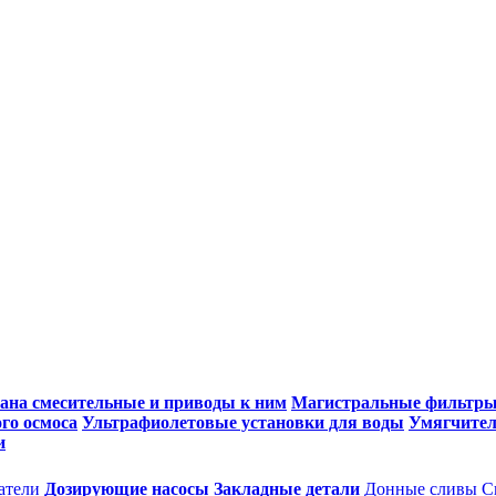
ана смесительные и приводы к ним
Магистральные фильтр
го осмоса
Ультрафиолетовые установки для воды
Умягчител
и
атели
Дозирующие насосы
Закладные детали
Донные сливы
С