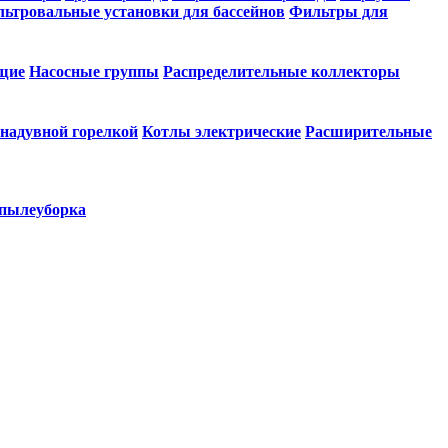
ьтровальные установки для бассейнов
Фильтры для
щие
Насосные группы
Распределительные коллекторы
 надувной горелкой
Котлы электрические
Расширительные
 пылеуборка