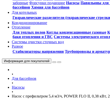
заборные
Форсунки подающие
Насосы
Павильоны для 
бассейнов
Химия для бассейнов
Для котельных
Гидравлические разделители (гидравлические стрелки
Кондиционирование
Отопление
Для теплых полов
Котлы конденсационные газовые
К
баки отопления и ГВС
Системы электрического отоп
Системы очистки сточных вод
Разное
Стабилизаторы напряжения
Трубопроводы и армату
Информация
для покупателей
•
Для бассейнов
•
Насосы
•
Насос c префильтром 5,4 м3/ч, POWER FLO II, 0,38 кВт, 