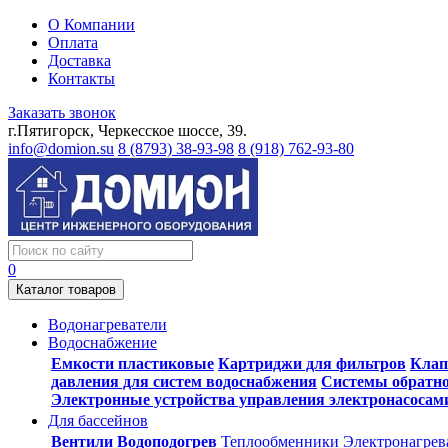
О Компании
Оплата
Доставка
Контакты
Заказать звонок
г.Пятигорск, Черкесское шоссе, 39.
info@domion.su
8 (8793) 38-93-98
8 (918) 762-93-80
0
Каталог товаров
Водонагреватели
Водоснабжение
Емкости пластиковые
Картриджи для фильтров
Клап
давления для систем водоснабжения
Системы обратно
Электронные устройства управления электронасосам
Для бассейнов
Вентили
Водоподогрев
Теплообменники
Электронагрев