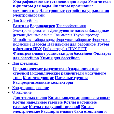
Ультрафиолетовые установки для воды
Умягчители
и фильтры для воды
Фильтры промывные
механические
Электронные устройства управления
электронасосами
Для бассейнов
Вентили
Водоподогрев
Теплообменники
Электронагреватели
Дозирующие насосы
Закладные
детали
Донные сливы
Скиммеры
Трубы прохода
Устройства забора воды
Форсунки заборные
Форсунки
подающие
Насосы
Павильоны для бассейнов
Трубы
и фитинги ПВХ
Гибкие трубы ПВХ FITT
Фильтровальные установки для бассейнов
Фильтры
для бассейнов
Химия для бассейнов
Для котельных
Гидравлические разделители (гидравлические
стрелки)
Гидравлические разделители модульного
типа
Комплектующие
Насосные группы
Распределительные коллекторы
Кондиционирование
Отопление
Для теплых полов
Котлы конденсационные газовые
Котлы напольные газовые
Котлы настенные
газовые
Котлы с надувной горелкой
Котлы
электрические
Расширительные баки отопления и