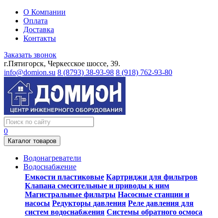
О Компании
Оплата
Доставка
Контакты
Заказать звонок
г.Пятигорск, Черкесское шоссе, 39.
info@domion.su
8 (8793) 38-93-98
8 (918) 762-93-80
0
Каталог товаров
Водонагреватели
Водоснабжение
Емкости пластиковые
Картриджи для фильтров
Клапана смесительные и приводы к ним
Магистральные фильтры
Насосные станции и
насосы
Редукторы давления
Реле давления для
систем водоснабжения
Системы обратного осмоса