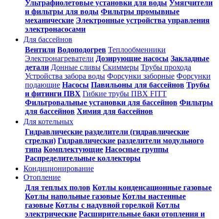
Ультрафиолетовые установки для воды
Умягчители
и фильтры для воды
Фильтры промывные
механические
Электронные устройства управления
электронасосами
Для бассейнов
Вентили
Водоподогрев
Теплообменники
Электронагреватели
Дозирующие насосы
Закладные
детали
Донные сливы
Скиммеры
Трубы прохода
Устройства забора воды
Форсунки заборные
Форсунки
подающие
Насосы
Павильоны для бассейнов
Трубы
и фитинги ПВХ
Гибкие трубы ПВХ FITT
Фильтровальные установки для бассейнов
Фильтры
для бассейнов
Химия для бассейнов
Для котельных
Гидравлические разделители (гидравлические
стрелки)
Гидравлические разделители модульного
типа
Комплектующие
Насосные группы
Распределительные коллекторы
Кондиционирование
Отопление
Для теплых полов
Котлы конденсационные газовые
Котлы напольные газовые
Котлы настенные
газовые
Котлы с надувной горелкой
Котлы
электрические
Расширительные баки отопления и