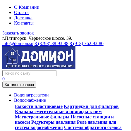
О Компании
Оплата
Доставка
Контакты
Заказать звонок
г.Пятигорск, Черкесское шоссе, 39.
info@domion.su
8 (8793) 38-93-98
8 (918) 762-93-80
0
Каталог товаров
Водонагреватели
Водоснабжение
Емкости пластиковые
Картриджи для фильтров
Клапана смесительные и приводы к ним
Магистральные фильтры
Насосные станции и
насосы
Редукторы давления
Реле давления для
систем водоснабжения
Системы обратного осмоса