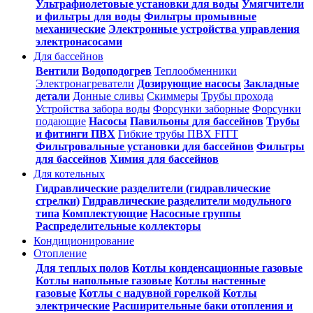
Ультрафиолетовые установки для воды
Умягчители
и фильтры для воды
Фильтры промывные
механические
Электронные устройства управления
электронасосами
Для бассейнов
Вентили
Водоподогрев
Теплообменники
Электронагреватели
Дозирующие насосы
Закладные
детали
Донные сливы
Скиммеры
Трубы прохода
Устройства забора воды
Форсунки заборные
Форсунки
подающие
Насосы
Павильоны для бассейнов
Трубы
и фитинги ПВХ
Гибкие трубы ПВХ FITT
Фильтровальные установки для бассейнов
Фильтры
для бассейнов
Химия для бассейнов
Для котельных
Гидравлические разделители (гидравлические
стрелки)
Гидравлические разделители модульного
типа
Комплектующие
Насосные группы
Распределительные коллекторы
Кондиционирование
Отопление
Для теплых полов
Котлы конденсационные газовые
Котлы напольные газовые
Котлы настенные
газовые
Котлы с надувной горелкой
Котлы
электрические
Расширительные баки отопления и