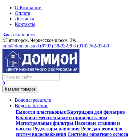
О Компании
Оплата
Доставка
Контакты
Заказать звонок
г.Пятигорск, Черкесское шоссе, 39.
info@domion.su
8 (8793) 38-93-98
8 (918) 762-93-80
0
Каталог товаров
Водонагреватели
Водоснабжение
Емкости пластиковые
Картриджи для фильтров
Клапана смесительные и приводы к ним
Магистральные фильтры
Насосные станции и
насосы
Редукторы давления
Реле давления для
систем водоснабжения
Системы обратного осмоса