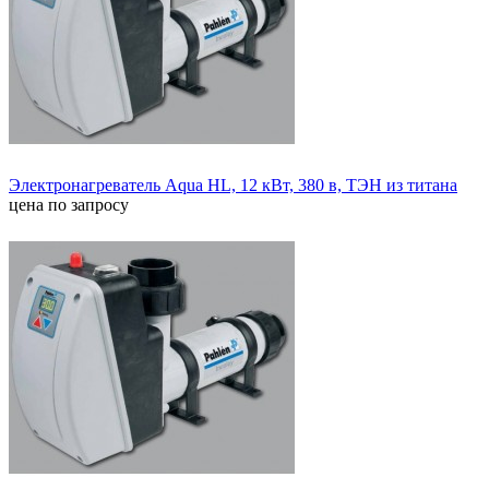
Электронагреватель Aqua HL, 12 кВт, 380 в, ТЭН из титана
цена по запросу