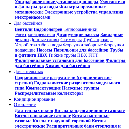
Ультрафиолетовые установки для воды
Умягчители
и фильтры для воды
Фильтры промывные
механические
Электронные устройства управления
электронасосами
Для бассейнов
Вентили
Водоподогрев
Теплообменники
Электронагреватели
Дозирующие насосы
Закладные
детали
Донные сливы
Скиммеры
Трубы прохода
Устройства забора воды
Форсунки заборные
Форсунки
подающие
Насосы
Павильоны для бассейнов
Трубы
и фитинги ПВХ
Гибкие трубы ПВХ FITT
Фильтровальные установки для бассейнов
Фильтры
для бассейнов
Химия для бассейнов
Для котельных
Гидравлические разделители (гидравлические
стрелки)
Гидравлические разделители модульного
типа
Комплектующие
Насосные группы
Распределительные коллекторы
Кондиционирование
Отопление
Для теплых полов
Котлы конденсационные газовые
Котлы напольные газовые
Котлы настенные
газовые
Котлы с надувной горелкой
Котлы
электрические
Расширительные баки отопления и