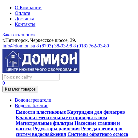
О Компании
Оплата
Доставка
Контакты
Заказать звонок
г.Пятигорск, Черкесское шоссе, 39.
info@domion.su
8 (8793) 38-93-98
8 (918) 762-93-80
0
Каталог товаров
Водонагреватели
Водоснабжение
Емкости пластиковые
Картриджи для фильтров
Клапана смесительные и приводы к ним
Магистральные фильтры
Насосные станции и
насосы
Редукторы давления
Реле давления для
систем водоснабжения
Системы обратного осмоса