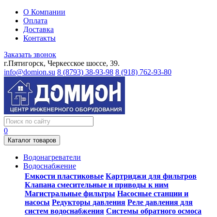
О Компании
Оплата
Доставка
Контакты
Заказать звонок
г.Пятигорск, Черкесское шоссе, 39.
info@domion.su
8 (8793) 38-93-98
8 (918) 762-93-80
0
Каталог товаров
Водонагреватели
Водоснабжение
Емкости пластиковые
Картриджи для фильтров
Клапана смесительные и приводы к ним
Магистральные фильтры
Насосные станции и
насосы
Редукторы давления
Реле давления для
систем водоснабжения
Системы обратного осмоса