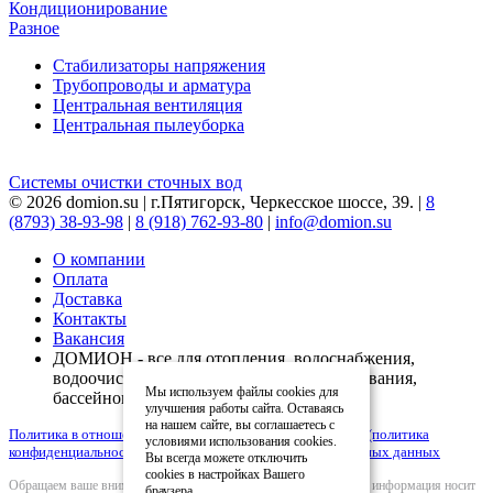
Кондиционирование
Разное
Стабилизаторы напряжения
Трубопроводы и арматура
Центральная вентиляция
Центральная пылеуборка
Системы очистки сточных вод
© 2026 domion.su | г.Пятигорск, Черкесское шоссе, 39. |
8
(8793) 38-93-98
|
8 (918) 762-93-80
|
info@domion.su
О компании
Оплата
Доставка
Контакты
Вакансия
ДОМИОН - все для отопления, водоснабжения,
водоочистки, вентиляции, кондиционирования,
Мы используем файлы cookies для
бассейнов
улучшения работы сайта. Оставаясь
на нашем сайте, вы соглашаетесь с
Политика в отношении обработки персональных данных (политика
условиями использования cookies.
конфиденциальности)
|
Согласие на обработку персональных данных
Вы всегда можете отключить
cookies в настройках Вашего
Обращаем ваше внимание на то, что вся представленная на сайте информация носит
браузера.