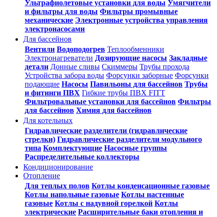
Ультрафиолетовые установки для воды
Умягчители
и фильтры для воды
Фильтры промывные
механические
Электронные устройства управления
электронасосами
Для бассейнов
Вентили
Водоподогрев
Теплообменники
Электронагреватели
Дозирующие насосы
Закладные
детали
Донные сливы
Скиммеры
Трубы прохода
Устройства забора воды
Форсунки заборные
Форсунки
подающие
Насосы
Павильоны для бассейнов
Трубы
и фитинги ПВХ
Гибкие трубы ПВХ FITT
Фильтровальные установки для бассейнов
Фильтры
для бассейнов
Химия для бассейнов
Для котельных
Гидравлические разделители (гидравлические
стрелки)
Гидравлические разделители модульного
типа
Комплектующие
Насосные группы
Распределительные коллекторы
Кондиционирование
Отопление
Для теплых полов
Котлы конденсационные газовые
Котлы напольные газовые
Котлы настенные
газовые
Котлы с надувной горелкой
Котлы
электрические
Расширительные баки отопления и