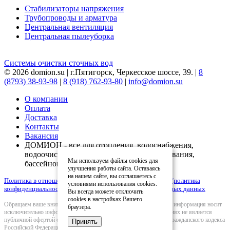
Стабилизаторы напряжения
Трубопроводы и арматура
Центральная вентиляция
Центральная пылеуборка
Системы очистки сточных вод
© 2026 domion.su | г.Пятигорск, Черкесское шоссе, 39. |
8
(8793) 38-93-98
|
8 (918) 762-93-80
|
info@domion.su
О компании
Оплата
Доставка
Контакты
Вакансия
ДОМИОН - все для отопления, водоснабжения,
водоочистки, вентиляции, кондиционирования,
Мы используем файлы cookies для
бассейнов
улучшения работы сайта. Оставаясь
на нашем сайте, вы соглашаетесь с
Политика в отношении обработки персональных данных (политика
условиями использования cookies.
конфиденциальности)
|
Согласие на обработку персональных данных
Вы всегда можете отключить
cookies в настройках Вашего
Обращаем ваше внимание на то, что вся представленная на сайте информация носит
браузера.
исключительно информационный характер и ни при каких условиях не является
публичной офертой определяемой положениями Статьи 437(2) Гражданского кодекса
Принять
Российской Федерации.