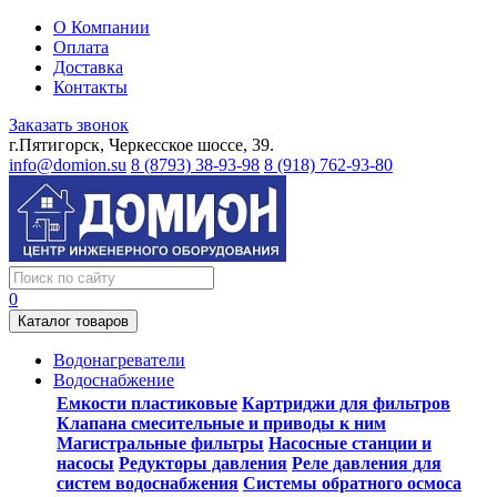
О Компании
Оплата
Доставка
Контакты
Заказать звонок
г.Пятигорск, Черкесское шоссе, 39.
info@domion.su
8 (8793) 38-93-98
8 (918) 762-93-80
0
Каталог товаров
Водонагреватели
Водоснабжение
Емкости пластиковые
Картриджи для фильтров
Клапана смесительные и приводы к ним
Магистральные фильтры
Насосные станции и
насосы
Редукторы давления
Реле давления для
систем водоснабжения
Системы обратного осмоса