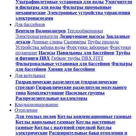
Ультрафиолетовые установки для воды
Умягчители
и фильтры для воды
Фильтры промывные
механические
Электронные устройства управления
электронасосами
Для бассейнов
Вентили
Водоподогрев
Теплообменники
Электронагреватели
Дозирующие насосы
Закладные
детали
Донные сливы
Скиммеры
Трубы прохода
Устройства забора воды
Форсунки заборные
Форсунки
подающие
Насосы
Павильоны для бассейнов
Трубы
и фитинги ПВХ
Гибкие трубы ПВХ FITT
Фильтровальные установки для бассейнов
Фильтры
для бассейнов
Химия для бассейнов
Для котельных
Гидравлические разделители (гидравлические
стрелки)
Гидравлические разделители модульного
типа
Комплектующие
Насосные группы
Распределительные коллекторы
Кондиционирование
Отопление
Для теплых полов
Котлы конденсационные газовые
Котлы напольные газовые
Котлы настенные
газовые
Котлы с надувной горелкой
Котлы
электрические
Расширительные баки отопления и