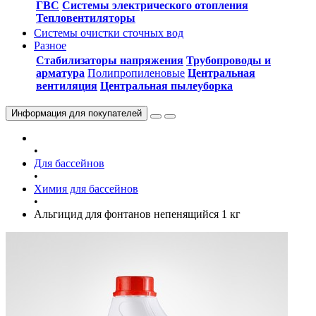
ГВС
Системы электрического отопления
Тепловентиляторы
Системы очистки сточных вод
Разное
Стабилизаторы напряжения
Трубопроводы и
арматура
Полипропиленовые
Центральная
вентиляция
Центральная пылеуборка
Информация
для покупателей
•
Для бассейнов
•
Химия для бассейнов
•
Альгицид для фонтанов непенящийся 1 кг