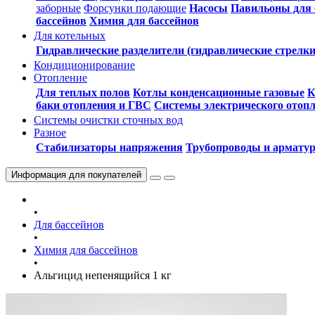
заборные
Форсунки подающие
Насосы
Павильоны для 
бассейнов
Химия для бассейнов
Для котельных
Гидравлические разделители (гидравлические стрелки
Кондиционирование
Отопление
Для теплых полов
Котлы конденсационные газовые
К
баки отопления и ГВС
Системы электрического отоп
Системы очистки сточных вод
Разное
Стабилизаторы напряжения
Трубопроводы и армату
Информация
для покупателей
•
Для бассейнов
•
Химия для бассейнов
•
Альгицид непенящийся 1 кг