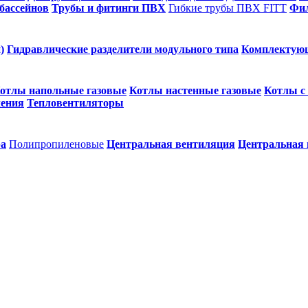
бассейнов
Трубы и фитинги ПВХ
Гибкие трубы ПВХ FITT
Фил
)
Гидравлические разделители модульного типа
Комплектую
отлы напольные газовые
Котлы настенные газовые
Котлы с
ления
Тепловентиляторы
ра
Полипропиленовые
Центральная вентиляция
Центральная