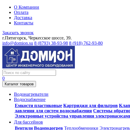
О Компании
Оплата
Доставка
Контакты
Заказать звонок
г.Пятигорск, Черкесское шоссе, 39.
info@domion.su
8 (8793) 38-93-98
8 (918) 762-93-80
0
Каталог товаров
Водонагреватели
Водоснабжение
Емкости пластиковые
Картриджи для фильтров
Клап
давления для систем водоснабжения
Системы обратно
Электронные устройства управления электронасосам
Для бассейнов
Вентили
Водоподогрев
Теплообменники
Электронагрев