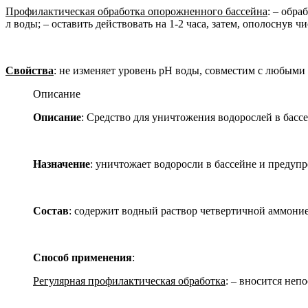
Профилактическая обработка опорожненного бассейна
: – обра
л воды; – оставить действовать на 1-2 часа, затем, ополоснув ч
Свойства
: не изменяет уровень рН воды, совместим с любыми
Описание
Описание
: Средство для уничтожения водорослей в бассе
Назначение
: уничтожает водоросли в бассейне и предупр
Состав
: содержит водный раствор четвертичной аммоние
Способ применения
:
Регулярная профилактическая обработка
: – вносится неп