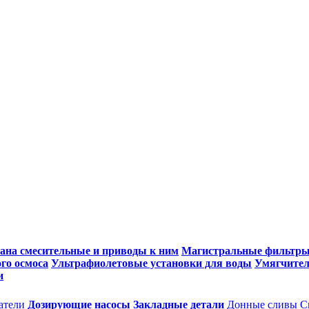
ана смесительные и приводы к ним
Магистральные фильтр
го осмоса
Ультрафиолетовые установки для воды
Умягчител
и
атели
Дозирующие насосы
Закладные детали
Донные сливы
С