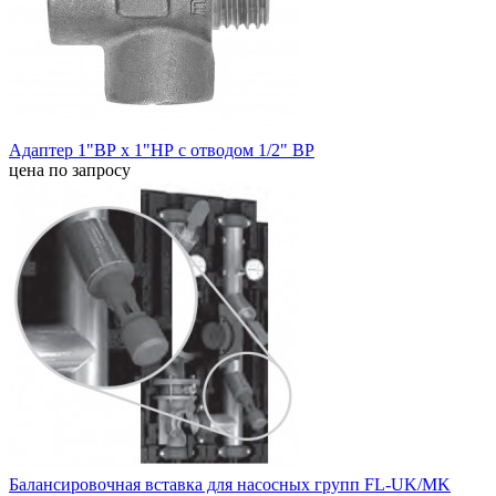
Адаптер 1"ВР х 1"НР с отводом 1/2" ВP
цена по запросу
Балансировочная вставка для насосных групп FL-UK/MK