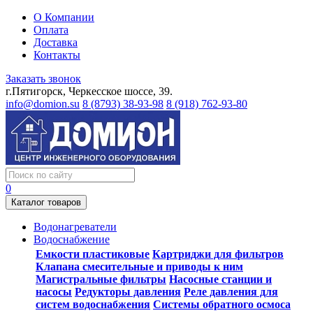
О Компании
Оплата
Доставка
Контакты
Заказать звонок
г.Пятигорск, Черкесское шоссе, 39.
info@domion.su
8 (8793) 38-93-98
8 (918) 762-93-80
0
Каталог товаров
Водонагреватели
Водоснабжение
Емкости пластиковые
Картриджи для фильтров
Клапана смесительные и приводы к ним
Магистральные фильтры
Насосные станции и
насосы
Редукторы давления
Реле давления для
систем водоснабжения
Системы обратного осмоса