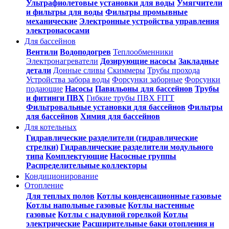
Ультрафиолетовые установки для воды
Умягчители
и фильтры для воды
Фильтры промывные
механические
Электронные устройства управления
электронасосами
Для бассейнов
Вентили
Водоподогрев
Теплообменники
Электронагреватели
Дозирующие насосы
Закладные
детали
Донные сливы
Скиммеры
Трубы прохода
Устройства забора воды
Форсунки заборные
Форсунки
подающие
Насосы
Павильоны для бассейнов
Трубы
и фитинги ПВХ
Гибкие трубы ПВХ FITT
Фильтровальные установки для бассейнов
Фильтры
для бассейнов
Химия для бассейнов
Для котельных
Гидравлические разделители (гидравлические
стрелки)
Гидравлические разделители модульного
типа
Комплектующие
Насосные группы
Распределительные коллекторы
Кондиционирование
Отопление
Для теплых полов
Котлы конденсационные газовые
Котлы напольные газовые
Котлы настенные
газовые
Котлы с надувной горелкой
Котлы
электрические
Расширительные баки отопления и