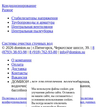
Кондиционирование
Разное
Стабилизаторы напряжения
Трубопроводы и арматура
Центральная вентиляция
Центральная пылеуборка
Системы очистки сточных вод
© 2026 domion.su | г.Пятигорск, Черкесское шоссе, 39. |
8
(8793) 38-93-98
|
8 (918) 762-93-80
|
info@domion.su
О компании
Оплата
Доставка
Контакты
Вакансия
ДОМИОН - все для отопления, водоснабжения,
водоочистки, вентиляции, кондиционирования,
Мы используем файлы cookies для
бассейнов
улучшения работы сайта. Оставаясь
на нашем сайте, вы соглашаетесь с
Политика в отношении обработки персональных данных (политика
условиями использования cookies.
конфиденциальности)
|
Согласие на обработку персональных данных
Вы всегда можете отключить
cookies в настройках Вашего