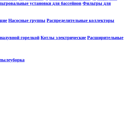
ьтровальные установки для бассейнов
Фильтры для
щие
Насосные группы
Распределительные коллекторы
 надувной горелкой
Котлы электрические
Расширительные
 пылеуборка