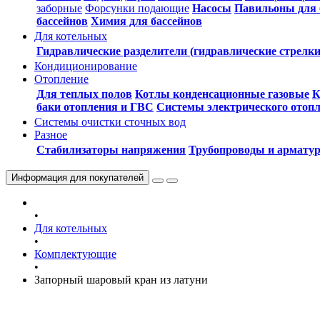
заборные
Форсунки подающие
Насосы
Павильоны для 
бассейнов
Химия для бассейнов
Для котельных
Гидравлические разделители (гидравлические стрелки
Кондиционирование
Отопление
Для теплых полов
Котлы конденсационные газовые
К
баки отопления и ГВС
Системы электрического отоп
Системы очистки сточных вод
Разное
Стабилизаторы напряжения
Трубопроводы и армату
Информация
для покупателей
•
Для котельных
•
Комплектующие
•
Запорный шаровый кран из латуни