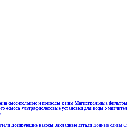
ана смесительные и приводы к ним
Магистральные фильтр
го осмоса
Ультрафиолетовые установки для воды
Умягчител
и
атели
Дозирующие насосы
Закладные детали
Донные сливы
С