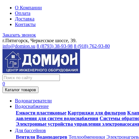
О Компании
Оплата
Доставка
Контакты
Заказать звонок
г.Пятигорск, Черкесское шоссе, 39.
info@domion.su
8 (8793) 38-93-98
8 (918) 762-93-80
0
Каталог товаров
Водонагреватели
Водоснабжение
Емкости пластиковые
Картриджи для фильтров
Клап
давления для систем водоснабжения
Системы обратно
Электронные устройства управления электронасосам
Для бассейнов
Вентили
Водоподогрев
Теплообменники
Электронагрев