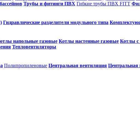
бассейнов
Трубы и фитинги ПВХ
Гибкие трубы ПВХ FITT
Фил
)
Гидравлические разделители модульного типа
Комплектую
отлы напольные газовые
Котлы настенные газовые
Котлы с
ления
Тепловентиляторы
ра
Полипропиленовые
Центральная вентиляция
Центральная