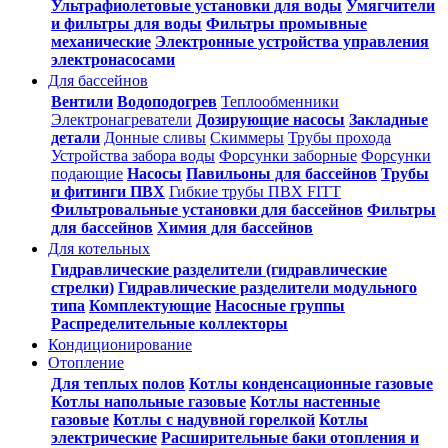
Ультрафиолетовые установки для воды
Умягчители
и фильтры для воды
Фильтры промывные
механические
Электронные устройства управления
электронасосами
Для бассейнов
Вентили
Водоподогрев
Теплообменники
Электронагреватели
Дозирующие насосы
Закладные
детали
Донные сливы
Скиммеры
Трубы прохода
Устройства забора воды
Форсунки заборные
Форсунки
подающие
Насосы
Павильоны для бассейнов
Трубы
и фитинги ПВХ
Гибкие трубы ПВХ FITT
Фильтровальные установки для бассейнов
Фильтры
для бассейнов
Химия для бассейнов
Для котельных
Гидравлические разделители (гидравлические
стрелки)
Гидравлические разделители модульного
типа
Комплектующие
Насосные группы
Распределительные коллекторы
Кондиционирование
Отопление
Для теплых полов
Котлы конденсационные газовые
Котлы напольные газовые
Котлы настенные
газовые
Котлы с надувной горелкой
Котлы
электрические
Расширительные баки отопления и