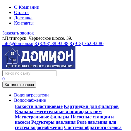
О Компании
Оплата
Доставка
Контакты
Заказать звонок
г.Пятигорск, Черкесское шоссе, 39.
info@domion.su
8 (8793) 38-93-98
8 (918) 762-93-80
0
Каталог товаров
Водонагреватели
Водоснабжение
Емкости пластиковые
Картриджи для фильтров
Клапана смесительные и приводы к ним
Магистральные фильтры
Насосные станции и
насосы
Редукторы давления
Реле давления для
систем водоснабжения
Системы обратного осмоса