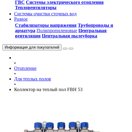
ГВС
Системы электрического отопления
Тепловентиляторы
Системы очистки сточных вод
Разное
Стабилизаторы напряжения
Трубопроводы и
арматура
Полипропиленовые
Центральная
вентиляция
Центральная пылеуборка
Информация
для покупателей
•
Отопление
•
Для теплых полов
•
Коллектор на теплый пол FBH 53