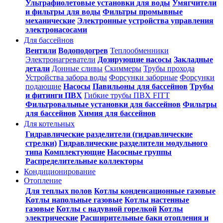
Ультрафиолетовые установки для воды
Умягчители
и фильтры для воды
Фильтры промывные
механические
Электронные устройства управления
электронасосами
Для бассейнов
Вентили
Водоподогрев
Теплообменники
Электронагреватели
Дозирующие насосы
Закладные
детали
Донные сливы
Скиммеры
Трубы прохода
Устройства забора воды
Форсунки заборные
Форсунки
подающие
Насосы
Павильоны для бассейнов
Трубы
и фитинги ПВХ
Гибкие трубы ПВХ FITT
Фильтровальные установки для бассейнов
Фильтры
для бассейнов
Химия для бассейнов
Для котельных
Гидравлические разделители (гидравлические
стрелки)
Гидравлические разделители модульного
типа
Комплектующие
Насосные группы
Распределительные коллекторы
Кондиционирование
Отопление
Для теплых полов
Котлы конденсационные газовые
Котлы напольные газовые
Котлы настенные
газовые
Котлы с надувной горелкой
Котлы
электрические
Расширительные баки отопления и