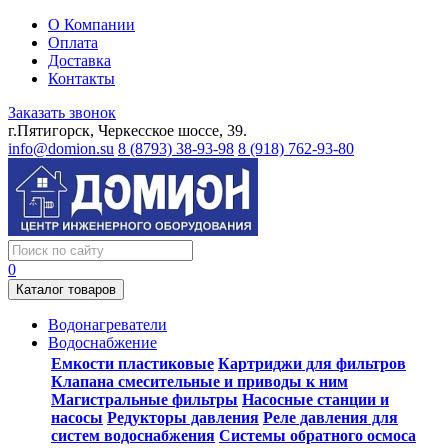
О Компании
Оплата
Доставка
Контакты
Заказать звонок
г.Пятигорск, Черкесское шоссе, 39.
info@domion.su
8 (8793) 38-93-98
8 (918) 762-93-80
0
Каталог товаров
Водонагреватели
Водоснабжение
Емкости пластиковые
Картриджи для фильтров
Клапана смесительные и приводы к ним
Магистральные фильтры
Насосные станции и
насосы
Редукторы давления
Реле давления для
систем водоснабжения
Системы обратного осмоса