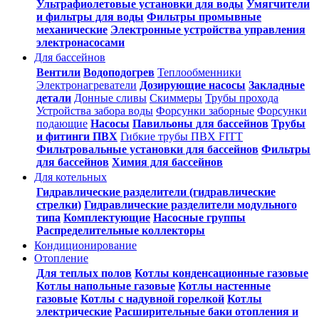
Ультрафиолетовые установки для воды
Умягчители
и фильтры для воды
Фильтры промывные
механические
Электронные устройства управления
электронасосами
Для бассейнов
Вентили
Водоподогрев
Теплообменники
Электронагреватели
Дозирующие насосы
Закладные
детали
Донные сливы
Скиммеры
Трубы прохода
Устройства забора воды
Форсунки заборные
Форсунки
подающие
Насосы
Павильоны для бассейнов
Трубы
и фитинги ПВХ
Гибкие трубы ПВХ FITT
Фильтровальные установки для бассейнов
Фильтры
для бассейнов
Химия для бассейнов
Для котельных
Гидравлические разделители (гидравлические
стрелки)
Гидравлические разделители модульного
типа
Комплектующие
Насосные группы
Распределительные коллекторы
Кондиционирование
Отопление
Для теплых полов
Котлы конденсационные газовые
Котлы напольные газовые
Котлы настенные
газовые
Котлы с надувной горелкой
Котлы
электрические
Расширительные баки отопления и