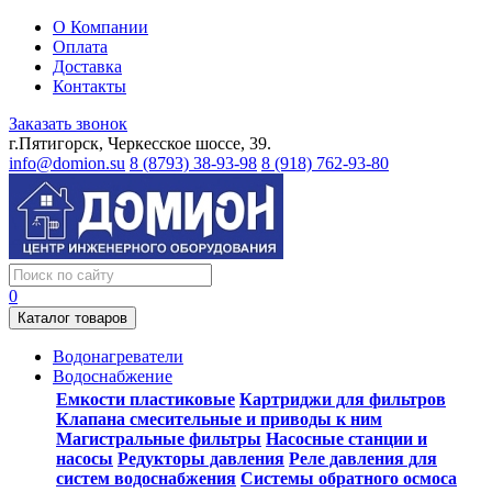
О Компании
Оплата
Доставка
Контакты
Заказать звонок
г.Пятигорск, Черкесское шоссе, 39.
info@domion.su
8 (8793) 38-93-98
8 (918) 762-93-80
0
Каталог товаров
Водонагреватели
Водоснабжение
Емкости пластиковые
Картриджи для фильтров
Клапана смесительные и приводы к ним
Магистральные фильтры
Насосные станции и
насосы
Редукторы давления
Реле давления для
систем водоснабжения
Системы обратного осмоса