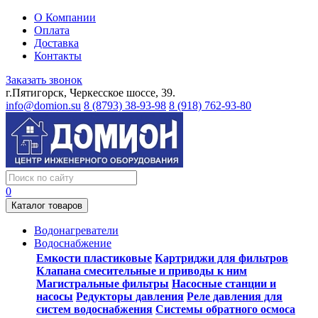
О Компании
Оплата
Доставка
Контакты
Заказать звонок
г.Пятигорск, Черкесское шоссе, 39.
info@domion.su
8 (8793) 38-93-98
8 (918) 762-93-80
0
Каталог товаров
Водонагреватели
Водоснабжение
Емкости пластиковые
Картриджи для фильтров
Клапана смесительные и приводы к ним
Магистральные фильтры
Насосные станции и
насосы
Редукторы давления
Реле давления для
систем водоснабжения
Системы обратного осмоса