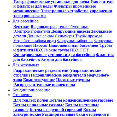
Ультрафиолетовые установки для воды
Умягчители
и фильтры для воды
Фильтры промывные
механические
Электронные устройства управления
электронасосами
Для бассейнов
Вентили
Водоподогрев
Теплообменники
Электронагреватели
Дозирующие насосы
Закладные
детали
Донные сливы
Скиммеры
Трубы прохода
Устройства забора воды
Форсунки заборные
Форсунки
подающие
Насосы
Павильоны для бассейнов
Трубы
и фитинги ПВХ
Гибкие трубы ПВХ FITT
Фильтровальные установки для бассейнов
Фильтры
для бассейнов
Химия для бассейнов
Для котельных
Гидравлические разделители (гидравлические
стрелки)
Гидравлические разделители модульного
типа
Комплектующие
Насосные группы
Распределительные коллекторы
Кондиционирование
Отопление
Для теплых полов
Котлы конденсационные газовые
Котлы напольные газовые
Котлы настенные
газовые
Котлы с надувной горелкой
Котлы
электрические
Расширительные баки отопления и