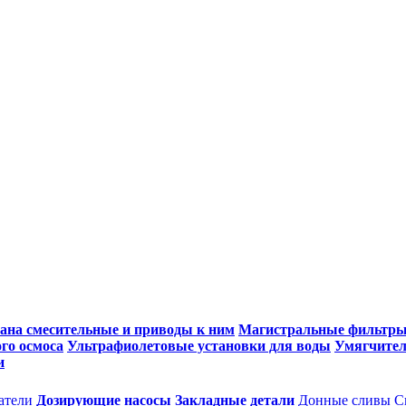
ана смесительные и приводы к ним
Магистральные фильтр
го осмоса
Ультрафиолетовые установки для воды
Умягчител
и
атели
Дозирующие насосы
Закладные детали
Донные сливы
С