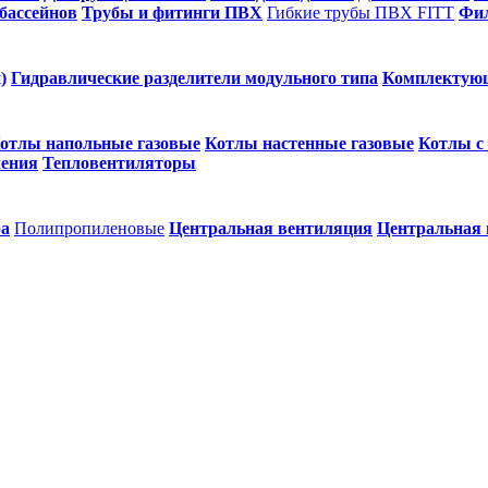
бассейнов
Трубы и фитинги ПВХ
Гибкие трубы ПВХ FITT
Фил
)
Гидравлические разделители модульного типа
Комплектую
отлы напольные газовые
Котлы настенные газовые
Котлы с
ления
Тепловентиляторы
ра
Полипропиленовые
Центральная вентиляция
Центральная