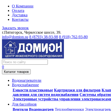
О Компании
Оплата
Доставка
Контакты
Заказать звонок
г.Пятигорск, Черкесское шоссе, 39.
info@domion.su
8 (8793) 38-93-98
8 (918) 762-93-80
0
Каталог товаров
Водонагреватели
Водоснабжение
Емкости пластиковые
Картриджи для фильтров
Клап
давления для систем водоснабжения
Системы обратно
Электронные устройства управления электронасосам
Для бассейнов
Вентили
Водоподогрев
Теплообменники
Электронагрев