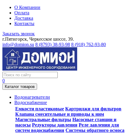
О Компании
Оплата
Доставка
Контакты
Заказать звонок
г.Пятигорск, Черкесское шоссе, 39.
info@domion.su
8 (8793) 38-93-98
8 (918) 762-93-80
0
Каталог товаров
Водонагреватели
Водоснабжение
Емкости пластиковые
Картриджи для фильтров
Клапана смесительные и приводы к ним
Магистральные фильтры
Насосные станции и
насосы
Редукторы давления
Реле давления для
систем водоснабжения
Системы обратного осмоса