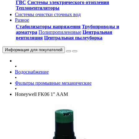
ГВС
Системы электрического отопления
Тепловентиляторы
Системы очистки сточных вод
Разное
Стабилизаторы напряжения
Трубопроводы и
арматура
Полипропиленовые
Центральная
вентиляция
Центральная пылеуборка
Информация
для покупателей
•
Водоснабжение
•
Фильтры промывные механические
•
Honeywell FK06 1" AAM