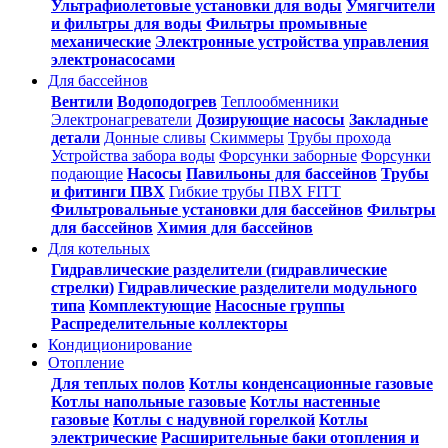
Ультрафиолетовые установки для воды
Умягчители
и фильтры для воды
Фильтры промывные
механические
Электронные устройства управления
электронасосами
Для бассейнов
Вентили
Водоподогрев
Теплообменники
Электронагреватели
Дозирующие насосы
Закладные
детали
Донные сливы
Скиммеры
Трубы прохода
Устройства забора воды
Форсунки заборные
Форсунки
подающие
Насосы
Павильоны для бассейнов
Трубы
и фитинги ПВХ
Гибкие трубы ПВХ FITT
Фильтровальные установки для бассейнов
Фильтры
для бассейнов
Химия для бассейнов
Для котельных
Гидравлические разделители (гидравлические
стрелки)
Гидравлические разделители модульного
типа
Комплектующие
Насосные группы
Распределительные коллекторы
Кондиционирование
Отопление
Для теплых полов
Котлы конденсационные газовые
Котлы напольные газовые
Котлы настенные
газовые
Котлы с надувной горелкой
Котлы
электрические
Расширительные баки отопления и