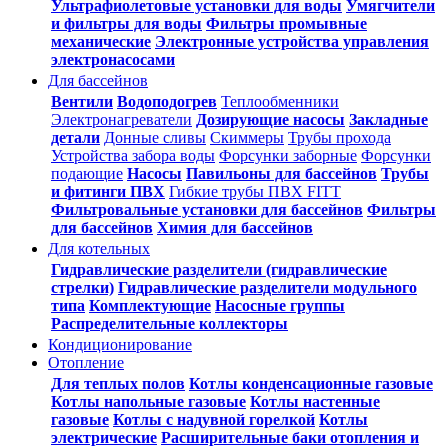
Ультрафиолетовые установки для воды
Умягчители
и фильтры для воды
Фильтры промывные
механические
Электронные устройства управления
электронасосами
Для бассейнов
Вентили
Водоподогрев
Теплообменники
Электронагреватели
Дозирующие насосы
Закладные
детали
Донные сливы
Скиммеры
Трубы прохода
Устройства забора воды
Форсунки заборные
Форсунки
подающие
Насосы
Павильоны для бассейнов
Трубы
и фитинги ПВХ
Гибкие трубы ПВХ FITT
Фильтровальные установки для бассейнов
Фильтры
для бассейнов
Химия для бассейнов
Для котельных
Гидравлические разделители (гидравлические
стрелки)
Гидравлические разделители модульного
типа
Комплектующие
Насосные группы
Распределительные коллекторы
Кондиционирование
Отопление
Для теплых полов
Котлы конденсационные газовые
Котлы напольные газовые
Котлы настенные
газовые
Котлы с надувной горелкой
Котлы
электрические
Расширительные баки отопления и