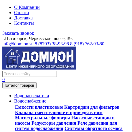
О Компании
Оплата
Доставка
Контакты
Заказать звонок
г.Пятигорск, Черкесское шоссе, 39.
info@domion.su
8 (8793) 38-93-98
8 (918) 762-93-80
0
Каталог товаров
Водонагреватели
Водоснабжение
Емкости пластиковые
Картриджи для фильтров
Клапана смесительные и приводы к ним
Магистральные фильтры
Насосные станции и
насосы
Редукторы давления
Реле давления для
систем водоснабжения
Системы обратного осмоса