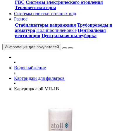
ГВС
Системы электрического отопления
Тепловентиляторы
Системы очистки сточных вод
Разное
Стабилизаторы напряжения
Трубопроводы и
арматура
Полипропиленовые
Центральная
вентиляция
Центральная пылеуборка
Информация
для покупателей
•
Водоснабжение
•
Картриджи для фильтров
•
Картридж atoll МП-1В