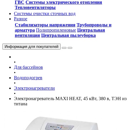
ГВС
Системы электрического отопления
Тепловентиляторы
Системы очистки сточных вод
Разное
Стабилизаторы напряжения
Трубопроводы и
арматура
Полипропиленовые
Центральная
вентиляция
Центральная пылеуборка
Информация
для покупателей
•
Для бассейнов
•
Водоподогрев
•
Электронагреватели
•
Электронагреватель MAXI HEAT, 45 кВт, 380 в, ТЭН из
титана