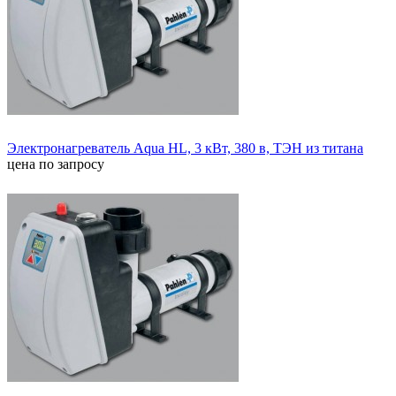
Электронагреватель Aqua HL, 3 кВт, 380 в, ТЭН из титана
цена по запросу