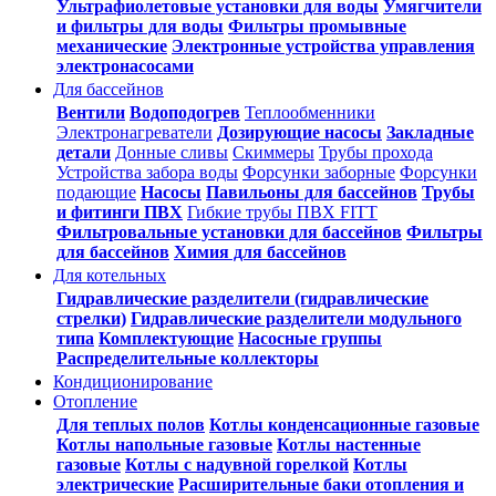
Ультрафиолетовые установки для воды
Умягчители
и фильтры для воды
Фильтры промывные
механические
Электронные устройства управления
электронасосами
Для бассейнов
Вентили
Водоподогрев
Теплообменники
Электронагреватели
Дозирующие насосы
Закладные
детали
Донные сливы
Скиммеры
Трубы прохода
Устройства забора воды
Форсунки заборные
Форсунки
подающие
Насосы
Павильоны для бассейнов
Трубы
и фитинги ПВХ
Гибкие трубы ПВХ FITT
Фильтровальные установки для бассейнов
Фильтры
для бассейнов
Химия для бассейнов
Для котельных
Гидравлические разделители (гидравлические
стрелки)
Гидравлические разделители модульного
типа
Комплектующие
Насосные группы
Распределительные коллекторы
Кондиционирование
Отопление
Для теплых полов
Котлы конденсационные газовые
Котлы напольные газовые
Котлы настенные
газовые
Котлы с надувной горелкой
Котлы
электрические
Расширительные баки отопления и