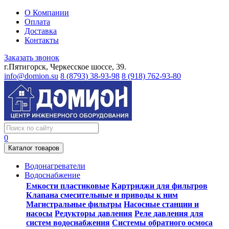
О Компании
Оплата
Доставка
Контакты
Заказать звонок
г.Пятигорск, Черкесское шоссе, 39.
info@domion.su
8 (8793) 38-93-98
8 (918) 762-93-80
0
Каталог товаров
Водонагреватели
Водоснабжение
Емкости пластиковые
Картриджи для фильтров
Клапана смесительные и приводы к ним
Магистральные фильтры
Насосные станции и
насосы
Редукторы давления
Реле давления для
систем водоснабжения
Системы обратного осмоса