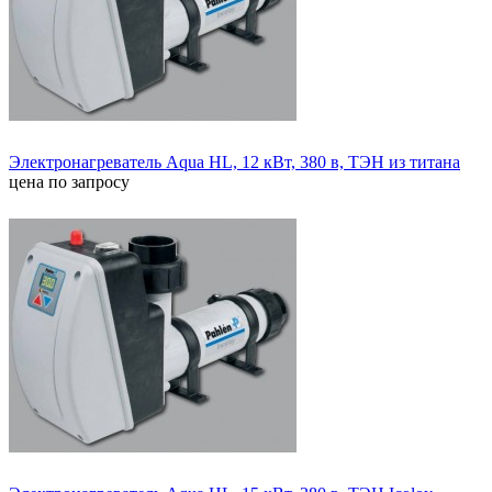
Электронагреватель Aqua HL, 12 кВт, 380 в, ТЭН из титана
цена по запросу