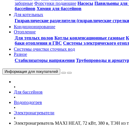
заборные
Форсунки подающие
Насосы
Павильоны для 
бассейнов
Химия для бассейнов
Для котельных
Гидравлические разделители (гидравлические стрелки
Кондиционирование
Отопление
Для теплых полов
Котлы конденсационные газовые
К
баки отопления и ГВС
Системы электрического отоп
Системы очистки сточных вод
Разное
Стабилизаторы напряжения
Трубопроводы и армату
Информация
для покупателей
•
Для бассейнов
•
Водоподогрев
•
Электронагреватели
•
Электронагреватель MAXI HEAT, 72 кВт, 380 в, ТЭН из 