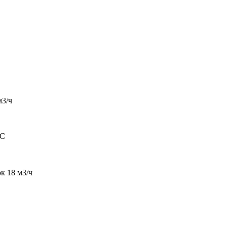
м3/ч
°С
к 18 м3/ч