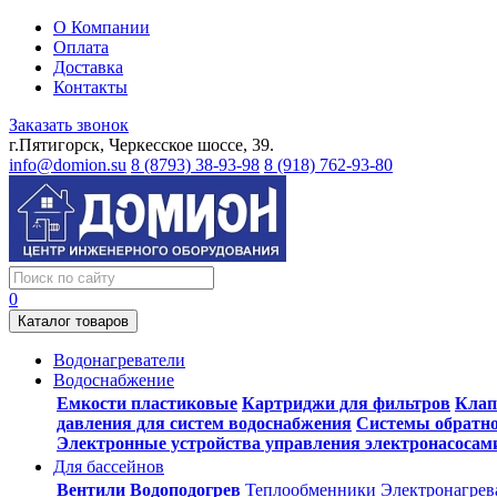
О Компании
Оплата
Доставка
Контакты
Заказать звонок
г.Пятигорск, Черкесское шоссе, 39.
info@domion.su
8 (8793) 38-93-98
8 (918) 762-93-80
0
Каталог товаров
Водонагреватели
Водоснабжение
Емкости пластиковые
Картриджи для фильтров
Клап
давления для систем водоснабжения
Системы обратно
Электронные устройства управления электронасосам
Для бассейнов
Вентили
Водоподогрев
Теплообменники
Электронагрев