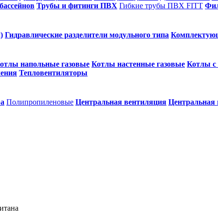
бассейнов
Трубы и фитинги ПВХ
Гибкие трубы ПВХ FITT
Фил
)
Гидравлические разделители модульного типа
Комплектую
отлы напольные газовые
Котлы настенные газовые
Котлы с
ления
Тепловентиляторы
ра
Полипропиленовые
Центральная вентиляция
Центральная
титана