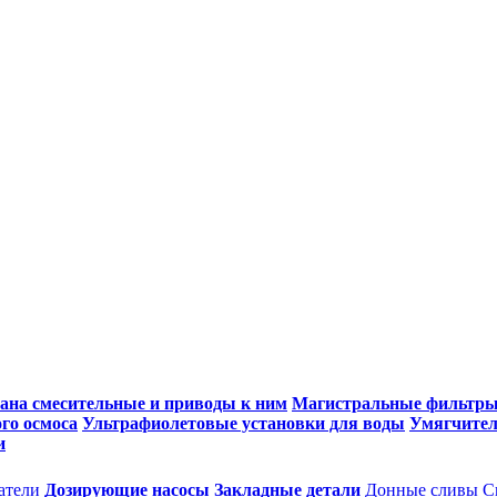
ана смесительные и приводы к ним
Магистральные фильтр
го осмоса
Ультрафиолетовые установки для воды
Умягчител
и
атели
Дозирующие насосы
Закладные детали
Донные сливы
С