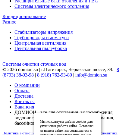
Расширительные баки отопления и ГВС
Системы электрического отопления
Кондиционирование
Разное
Стабилизаторы напряжения
Трубопроводы и арматура
Центральная вентиляция
Центральная пылеуборка
Системы очистки сточных вод
© 2026 domion.su | г.Пятигорск, Черкесское шоссе, 39. |
8
(8793) 38-93-98
|
8 (918) 762-93-80
|
info@domion.su
О компании
Оплата
Доставка
Контакты
Вакансия
ДОМИОН - все для отопления, водоснабжения,
водоочистки, вентиляции, кондиционирования,
Мы используем файлы cookies для
бассейнов
улучшения работы сайта. Оставаясь
на нашем сайте, вы соглашаетесь с
Политика в отношении обработки персональных данных (политика