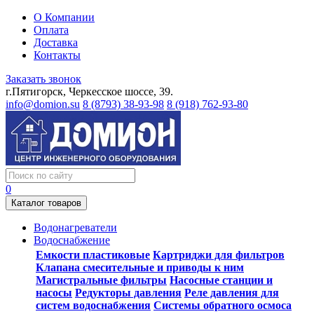
О Компании
Оплата
Доставка
Контакты
Заказать звонок
г.Пятигорск, Черкесское шоссе, 39.
info@domion.su
8 (8793) 38-93-98
8 (918) 762-93-80
0
Каталог товаров
Водонагреватели
Водоснабжение
Емкости пластиковые
Картриджи для фильтров
Клапана смесительные и приводы к ним
Магистральные фильтры
Насосные станции и
насосы
Редукторы давления
Реле давления для
систем водоснабжения
Системы обратного осмоса