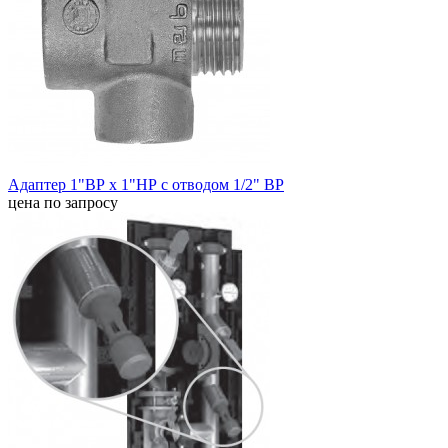
Адаптер 1"ВР х 1"НР с отводом 1/2" ВP
цена по запросу