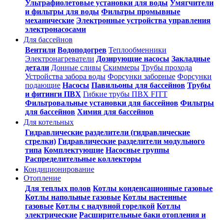
Ультрафиолетовые установки для воды
Умягчители
и фильтры для воды
Фильтры промывные
механические
Электронные устройства управления
электронасосами
Для бассейнов
Вентили
Водоподогрев
Теплообменники
Электронагреватели
Дозирующие насосы
Закладные
детали
Донные сливы
Скиммеры
Трубы прохода
Устройства забора воды
Форсунки заборные
Форсунки
подающие
Насосы
Павильоны для бассейнов
Трубы
и фитинги ПВХ
Гибкие трубы ПВХ FITT
Фильтровальные установки для бассейнов
Фильтры
для бассейнов
Химия для бассейнов
Для котельных
Гидравлические разделители (гидравлические
стрелки)
Гидравлические разделители модульного
типа
Комплектующие
Насосные группы
Распределительные коллекторы
Кондиционирование
Отопление
Для теплых полов
Котлы конденсационные газовые
Котлы напольные газовые
Котлы настенные
газовые
Котлы с надувной горелкой
Котлы
электрические
Расширительные баки отопления и