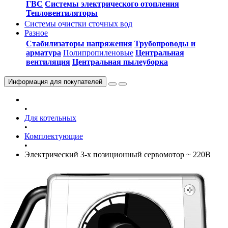
ГВС
Системы электрического отопления
Тепловентиляторы
Системы очистки сточных вод
Разное
Стабилизаторы напряжения
Трубопроводы и
арматура
Полипропиленовые
Центральная
вентиляция
Центральная пылеуборка
Информация
для покупателей
•
Для котельных
•
Комплектующие
•
Электрический 3-х позиционный сервомотор ~ 220В