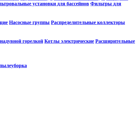
ьтровальные установки для бассейнов
Фильтры для
щие
Насосные группы
Распределительные коллекторы
 надувной горелкой
Котлы электрические
Расширительные
 пылеуборка