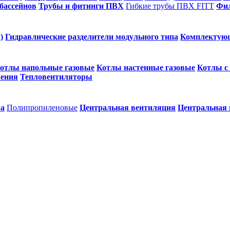
бассейнов
Трубы и фитинги ПВХ
Гибкие трубы ПВХ FITT
Фил
)
Гидравлические разделители модульного типа
Комплектую
отлы напольные газовые
Котлы настенные газовые
Котлы с
ления
Тепловентиляторы
ра
Полипропиленовые
Центральная вентиляция
Центральная