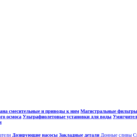
ана смесительные и приводы к ним
Магистральные фильтр
го осмоса
Ультрафиолетовые установки для воды
Умягчител
и
атели
Дозирующие насосы
Закладные детали
Донные сливы
С