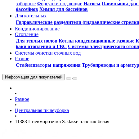
заборные
Форсунки подающие
Насосы
Павильоны для 
бассейнов
Химия для бассейнов
Для котельных
Гидравлические разделители (гидравлические стрелки
Кондиционирование
Отопление
Для теплых полов
Котлы конденсационные газовые
К
баки отопления и ГВС
Системы электрического отоп
Системы очистки сточных вод
Разное
Стабилизаторы напряжения
Трубопроводы и армату
Информация
для покупателей
•
Разное
•
Центральная пылеуборка
•
11383 Пневморозетка S-klasse пластик белая