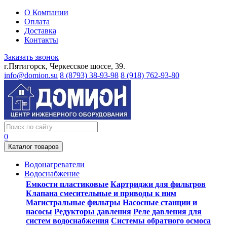
О Компании
Оплата
Доставка
Контакты
Заказать звонок
г.Пятигорск, Черкесское шоссе, 39.
info@domion.su
8 (8793) 38-93-98
8 (918) 762-93-80
0
Каталог товаров
Водонагреватели
Водоснабжение
Емкости пластиковые
Картриджи для фильтров
Клапана смесительные и приводы к ним
Магистральные фильтры
Насосные станции и
насосы
Редукторы давления
Реле давления для
систем водоснабжения
Системы обратного осмоса