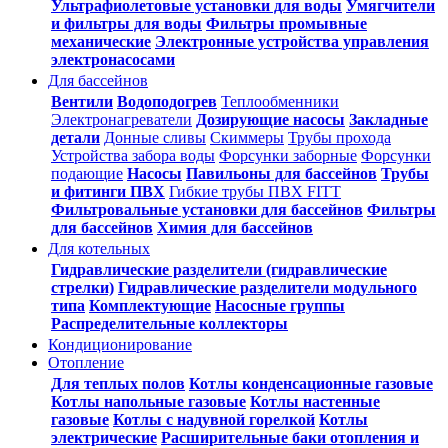
Ультрафиолетовые установки для воды
Умягчители
и фильтры для воды
Фильтры промывные
механические
Электронные устройства управления
электронасосами
Для бассейнов
Вентили
Водоподогрев
Теплообменники
Электронагреватели
Дозирующие насосы
Закладные
детали
Донные сливы
Скиммеры
Трубы прохода
Устройства забора воды
Форсунки заборные
Форсунки
подающие
Насосы
Павильоны для бассейнов
Трубы
и фитинги ПВХ
Гибкие трубы ПВХ FITT
Фильтровальные установки для бассейнов
Фильтры
для бассейнов
Химия для бассейнов
Для котельных
Гидравлические разделители (гидравлические
стрелки)
Гидравлические разделители модульного
типа
Комплектующие
Насосные группы
Распределительные коллекторы
Кондиционирование
Отопление
Для теплых полов
Котлы конденсационные газовые
Котлы напольные газовые
Котлы настенные
газовые
Котлы с надувной горелкой
Котлы
электрические
Расширительные баки отопления и