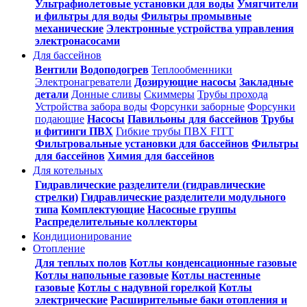
Ультрафиолетовые установки для воды
Умягчители
и фильтры для воды
Фильтры промывные
механические
Электронные устройства управления
электронасосами
Для бассейнов
Вентили
Водоподогрев
Теплообменники
Электронагреватели
Дозирующие насосы
Закладные
детали
Донные сливы
Скиммеры
Трубы прохода
Устройства забора воды
Форсунки заборные
Форсунки
подающие
Насосы
Павильоны для бассейнов
Трубы
и фитинги ПВХ
Гибкие трубы ПВХ FITT
Фильтровальные установки для бассейнов
Фильтры
для бассейнов
Химия для бассейнов
Для котельных
Гидравлические разделители (гидравлические
стрелки)
Гидравлические разделители модульного
типа
Комплектующие
Насосные группы
Распределительные коллекторы
Кондиционирование
Отопление
Для теплых полов
Котлы конденсационные газовые
Котлы напольные газовые
Котлы настенные
газовые
Котлы с надувной горелкой
Котлы
электрические
Расширительные баки отопления и