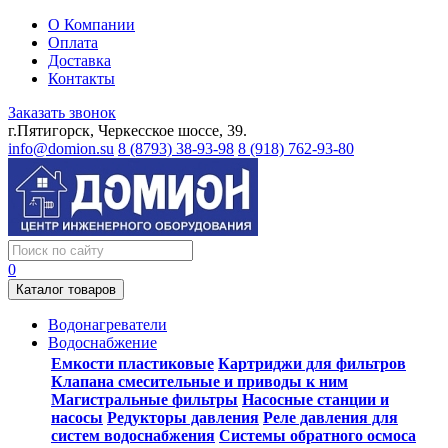
О Компании
Оплата
Доставка
Контакты
Заказать звонок
г.Пятигорск, Черкесское шоссе, 39.
info@domion.su
8 (8793) 38-93-98
8 (918) 762-93-80
0
Каталог товаров
Водонагреватели
Водоснабжение
Емкости пластиковые
Картриджи для фильтров
Клапана смесительные и приводы к ним
Магистральные фильтры
Насосные станции и
насосы
Редукторы давления
Реле давления для
систем водоснабжения
Системы обратного осмоса