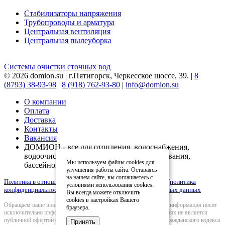
Стабилизаторы напряжения
Трубопроводы и арматура
Центральная вентиляция
Центральная пылеуборка
Системы очистки сточных вод
© 2026 domion.su | г.Пятигорск, Черкесское шоссе, 39. |
8
(8793) 38-93-98
|
8 (918) 762-93-80
|
info@domion.su
О компании
Оплата
Доставка
Контакты
Вакансия
ДОМИОН - все для отопления, водоснабжения,
водоочистки, вентиляции, кондиционирования,
Мы используем файлы cookies для
бассейнов
улучшения работы сайта. Оставаясь
на нашем сайте, вы соглашаетесь с
Политика в отношении обработки персональных данных (политика
условиями использования cookies.
конфиденциальности)
|
Согласие на обработку персональных данных
Вы всегда можете отключить
cookies в настройках Вашего
Обращаем ваше внимание на то, что вся представленная на сайте информация носит
браузера.
исключительно информационный характер и ни при каких условиях не является
публичной офертой определяемой положениями Статьи 437(2) Гражданского кодекса
Принять