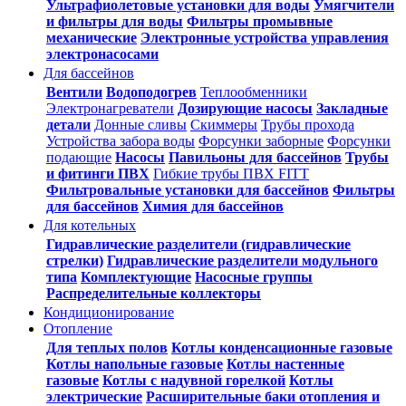
Ультрафиолетовые установки для воды
Умягчители
и фильтры для воды
Фильтры промывные
механические
Электронные устройства управления
электронасосами
Для бассейнов
Вентили
Водоподогрев
Теплообменники
Электронагреватели
Дозирующие насосы
Закладные
детали
Донные сливы
Скиммеры
Трубы прохода
Устройства забора воды
Форсунки заборные
Форсунки
подающие
Насосы
Павильоны для бассейнов
Трубы
и фитинги ПВХ
Гибкие трубы ПВХ FITT
Фильтровальные установки для бассейнов
Фильтры
для бассейнов
Химия для бассейнов
Для котельных
Гидравлические разделители (гидравлические
стрелки)
Гидравлические разделители модульного
типа
Комплектующие
Насосные группы
Распределительные коллекторы
Кондиционирование
Отопление
Для теплых полов
Котлы конденсационные газовые
Котлы напольные газовые
Котлы настенные
газовые
Котлы с надувной горелкой
Котлы
электрические
Расширительные баки отопления и