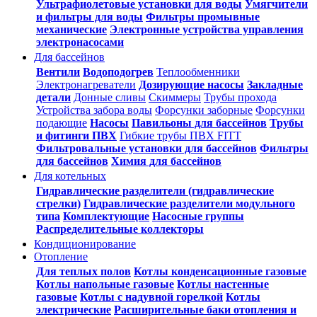
Ультрафиолетовые установки для воды
Умягчители
и фильтры для воды
Фильтры промывные
механические
Электронные устройства управления
электронасосами
Для бассейнов
Вентили
Водоподогрев
Теплообменники
Электронагреватели
Дозирующие насосы
Закладные
детали
Донные сливы
Скиммеры
Трубы прохода
Устройства забора воды
Форсунки заборные
Форсунки
подающие
Насосы
Павильоны для бассейнов
Трубы
и фитинги ПВХ
Гибкие трубы ПВХ FITT
Фильтровальные установки для бассейнов
Фильтры
для бассейнов
Химия для бассейнов
Для котельных
Гидравлические разделители (гидравлические
стрелки)
Гидравлические разделители модульного
типа
Комплектующие
Насосные группы
Распределительные коллекторы
Кондиционирование
Отопление
Для теплых полов
Котлы конденсационные газовые
Котлы напольные газовые
Котлы настенные
газовые
Котлы с надувной горелкой
Котлы
электрические
Расширительные баки отопления и