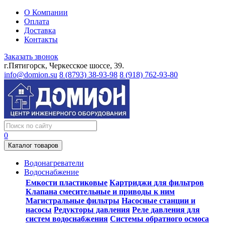
О Компании
Оплата
Доставка
Контакты
Заказать звонок
г.Пятигорск, Черкесское шоссе, 39.
info@domion.su
8 (8793) 38-93-98
8 (918) 762-93-80
0
Каталог товаров
Водонагреватели
Водоснабжение
Емкости пластиковые
Картриджи для фильтров
Клапана смесительные и приводы к ним
Магистральные фильтры
Насосные станции и
насосы
Редукторы давления
Реле давления для
систем водоснабжения
Системы обратного осмоса