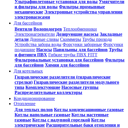
Ультрафиолетовые установки для воды
Умягчители
и фильтры для воды
Фильтры промывные
механические
Электронные устройства управления
электронасосами
Для бассейнов
Вентили
Водоподогрев
Теплообменники
Электронагреватели
Дозирующие насосы
Закладные
детали
Донные сливы
Скиммеры
Трубы прохода
Устройства забора воды
Форсунки заборные
Форсунки
подающие
Насосы
Павильоны для бассейнов
Трубы
и фитинги ПВХ
Гибкие трубы ПВХ FITT
Фильтровальные установки для бассейнов
Фильтры
для бассейнов
Химия для бассейнов
Для котельных
Гидравлические разделители (гидравлические
стрелки)
Гидравлические разделители модульного
типа
Комплектующие
Насосные группы
Распределительные коллекторы
Кондиционирование
Отопление
Для теплых полов
Котлы конденсационные газовые
Котлы напольные газовые
Котлы настенные
газовые
Котлы с надувной горелкой
Котлы
электрические
Расширительные баки отопления и