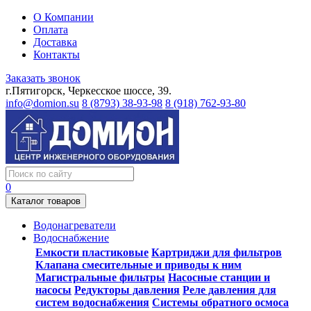
О Компании
Оплата
Доставка
Контакты
Заказать звонок
г.Пятигорск, Черкесское шоссе, 39.
info@domion.su
8 (8793) 38-93-98
8 (918) 762-93-80
0
Каталог товаров
Водонагреватели
Водоснабжение
Емкости пластиковые
Картриджи для фильтров
Клапана смесительные и приводы к ним
Магистральные фильтры
Насосные станции и
насосы
Редукторы давления
Реле давления для
систем водоснабжения
Системы обратного осмоса