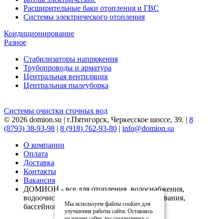
Расширительные баки отопления и ГВС
Системы электрического отопления
Кондиционирование
Разное
Стабилизаторы напряжения
Трубопроводы и арматура
Центральная вентиляция
Центральная пылеуборка
Системы очистки сточных вод
© 2026 domion.su | г.Пятигорск, Черкесское шоссе, 39. |
8
(8793) 38-93-98
|
8 (918) 762-93-80
|
info@domion.su
О компании
Оплата
Доставка
Контакты
Вакансия
ДОМИОН - все для отопления, водоснабжения,
водоочистки, вентиляции, кондиционирования,
Мы используем файлы cookies для
бассейнов
улучшения работы сайта. Оставаясь
на нашем сайте, вы соглашаетесь с